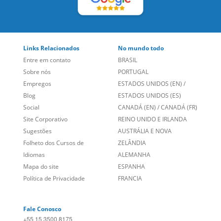
Links Relacionados
No mundo todo
Entre em contato
BRASIL
Sobre nós
PORTUGAL
Empregos
ESTADOS UNIDOS (EN)
/
Blog
ESTADOS UNIDOS (ES)
Social
CANADÁ (EN)
/
CANADÁ (FR)
Site Corporativo
REINO UNIDO E IRLANDA
Sugestões
AUSTRÁLIA E NOVA
Folheto dos Cursos de
ZELÂNDIA
Idiomas
ALEMANHA
Mapa do site
ESPANHA
Política de Privacidade
FRANCIA
Fale Conosco
+55 15 3500 8175
Alameda Vicente Pinzon, 173 - 4º andar, Vila Olímpia - São
Paulo/SP CEP 04547-130