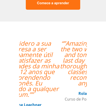
Comece a aprender
“”Amazing how quickly
the two weeks went by
and tomorrow is my
last day with Milena. I
thoroughly enjoyed my
classes and would
recommend her
anytime. ””
Roland Tschanz
Curso de Português em Manaus