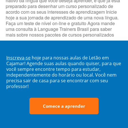
nativo da língua que você deseja aprender, e que já está
preparado para desenhar um curso personalizado de
acordo com os seus interesses de aprendizagem Inicie
hoje a sua jornada de aprendizado de uma nova língua.
Faça um teste de nível on-line e gratuito Agora mande
uma consulta à Language Trainers Brasil para saber
mais sobre nossos pacotes de cursos personalizados
Inscreva-se
hoje para nossas aulas de Letão em
Cajamar! Agende suas aulas quando quiser, para que
você sempre encontre tempo para estudar,
independentemente do horário ou local. Você nem
precisa sair de casa para se encontrar com seu
professor!
Comece a aprender