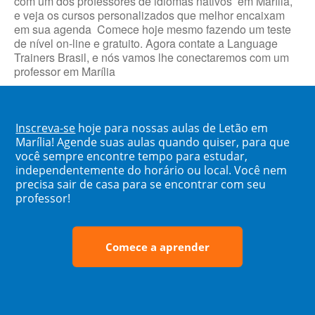
com um dos professores de idiomas nativos em Marília,
e veja os cursos personalizados que melhor encaixam
em sua agenda Comece hoje mesmo fazendo um teste
de nível on-line e gratuito. Agora contate a Language
Trainers Brasil, e nós vamos lhe conectaremos com um
professor em Marília
Inscreva-se
hoje para nossas aulas de Letão em
Marília! Agende suas aulas quando quiser, para que
você sempre encontre tempo para estudar,
independentemente do horário ou local. Você nem
precisa sair de casa para se encontrar com seu
professor!
Comece a aprender