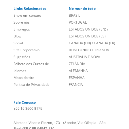
Sobre nós
PORTUGAL
Empregos
ESTADOS UNIDOS (EN)
/
Blog
ESTADOS UNIDOS (ES)
Social
CANADÁ (EN)
/
CANADÁ (FR)
Site Corporativo
REINO UNIDO E IRLANDA
Sugestões
AUSTRÁLIA E NOVA
Folheto dos Cursos de
ZELÂNDIA
Idiomas
ALEMANHA
Mapa do site
ESPANHA
Política de Privacidade
FRANCIA
Fale Conosco
+55 15 3500 8175
Alameda Vicente Pinzon, 173 - 4º andar, Vila Olímpia - São
Paulo/SP CEP 04547-130
Language Trainers,
fundada em 2004 fornecendo cursos de
idiomas em mais de 60 cidades em todo o Brasil e Online com
Zoom, Meet, Teams ou WhatsApp.