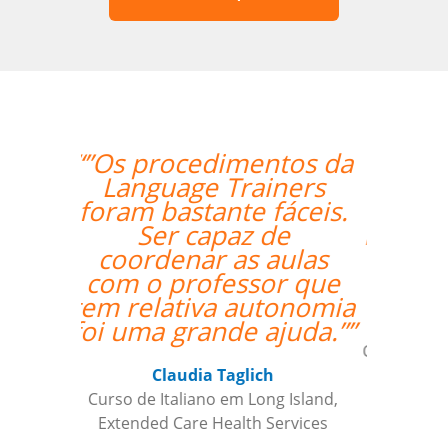
“”Translated: "The
classes are exceeding
my expectations. Prof
Enrico is excellent and
has a lot of useful
teaching methods."””
Elder Gomes Dutra
Curso de Italiano em Campo Grande