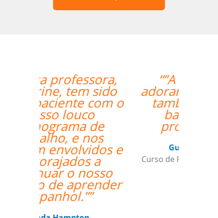
“”A aluna esta
adorando o curso e
também gostou
bastante da
professora.””
Gustavo Chelin
Curso de Português em Jundiaí