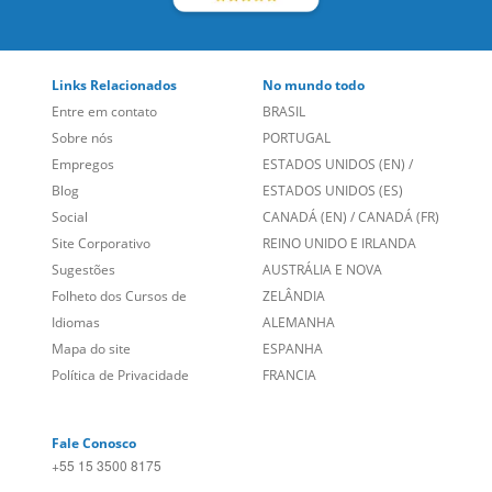
Empregos
ESTADOS UNIDOS (EN)
/
Blog
ESTADOS UNIDOS (ES)
Social
CANADÁ (EN)
/
CANADÁ (FR)
Site Corporativo
REINO UNIDO E IRLANDA
Sugestões
AUSTRÁLIA E NOVA
Folheto dos Cursos de
ZELÂNDIA
Idiomas
ALEMANHA
Mapa do site
ESPANHA
Política de Privacidade
FRANCIA
Fale Conosco
+55 15 3500 8175
Alameda Vicente Pinzon, 173 - 4º andar, Vila Olímpia - São
Paulo/SP CEP 04547-130
Language Trainers,
fundada em 2004 fornecendo cursos de
idiomas em mais de 60 cidades em todo o Brasil e Online com
Zoom, Meet, Teams ou WhatsApp.