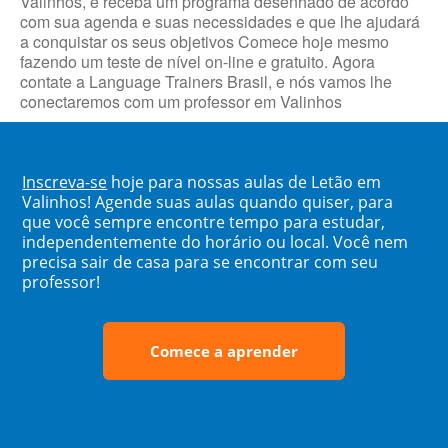
Valinhos, e receba um programa desenhado de acordo
com sua agenda e suas necessidades e que lhe ajudará
a conquistar os seus objetivos Comece hoje mesmo
fazendo um teste de nível on-line e gratuito. Agora
contate a Language Trainers Brasil, e nós vamos lhe
conectaremos com um professor em Valinhos
Inscreva-se
hoje para nossas aulas de Letão em
Valinhos! Agende suas aulas quando quiser, para
que você sempre encontre tempo para estudar,
independentemente do horário ou local. Você nem
precisa sair de casa para se encontrar com seu
professor!
Comece a aprender