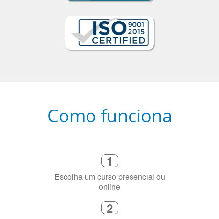
Como funciona
1
Escolha um curso presencial ou
online
2
Selecione uma duração de curso
flexível que se ajuste à sua agenda
3
Diga-nos exatamente por que você
precisa aprender a língua