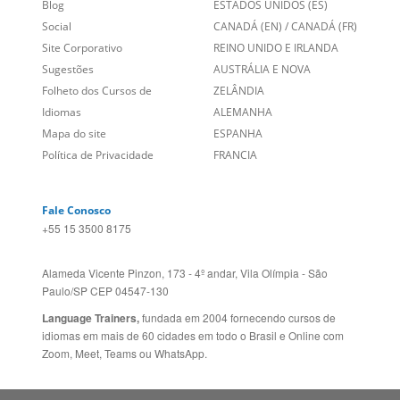
Empregos
ESTADOS UNIDOS (EN)
/
Blog
ESTADOS UNIDOS (ES)
Social
CANADÁ (EN)
/
CANADÁ (FR)
Site Corporativo
REINO UNIDO E IRLANDA
Sugestões
AUSTRÁLIA E NOVA
Folheto dos Cursos de
ZELÂNDIA
Idiomas
ALEMANHA
Mapa do site
ESPANHA
Política de Privacidade
FRANCIA
Fale Conosco
+55 15 3500 8175
Alameda Vicente Pinzon, 173 - 4º andar, Vila Olímpia - São
Paulo/SP CEP 04547-130
Language Trainers,
fundada em 2004 fornecendo cursos de
idiomas em mais de 60 cidades em todo o Brasil e Online com
Zoom, Meet, Teams ou WhatsApp.