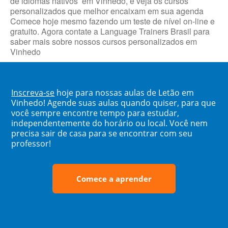
de idiomas nativos em Vinhedo, e veja os cursos
personalizados que melhor encaixam em sua agenda
Comece hoje mesmo fazendo um teste de nível on-line e
gratuito. Agora contate a Language Trainers Brasil para
saber mais sobre nossos cursos personalizados em
Vinhedo
Inscreva-se
hoje para nossas aulas de Letão em
Vinhedo! Agende suas aulas quando quiser, para que
você sempre encontre tempo para estudar,
independentemente do horário ou local. Você nem
precisa sair de casa para se encontrar com seu
professor!
Comece a aprender