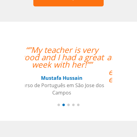
“”A minha primeira
aula foi ótima, foi além
das minhas
expectativas. Ele é um
excelente professor.””
Luana Terrível
Curso de Alemão em Ribeirao Preto