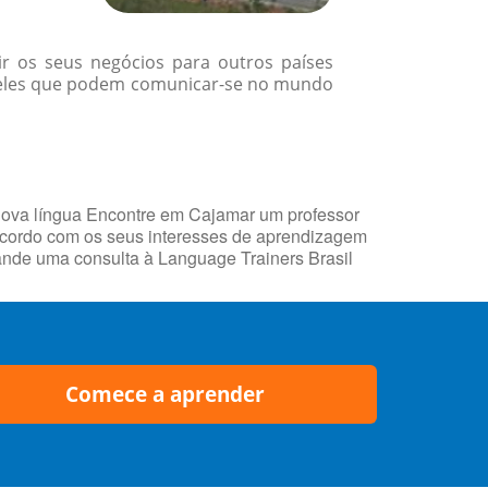
r os seus negócios para outros países
queles que podem comunicar-se no mundo
nova língua Encontre em Cajamar um professor
 acordo com os seus interesses de aprendizagem
mande uma consulta à Language Trainers Brasil
Comece a aprender