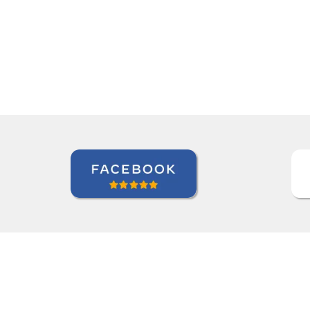
and it's a very positive one for me.””
Miguel Moneró
Curso de Inglês em Rio de Janeiro