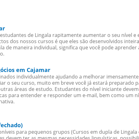
ar
studantes de Lingala rapitamente aumentar o seu nível e e
os dos nossos cursos é que eles são desenvolvidos inteir
a de maneira individual, significa que você pode aprender 
o.
egócios em Cajamar
sinados individualmente ajudando a melhorar imensamente
iciar o seu curso, muito em breve você já estará preparado
outras áreas de estudo. Estudantes do nível iniciante dev
ticas para entender e responder um e-mail, bem como um ní
nativa.
fechado)
níveis para pequenos grupos (Cursos em dupla de Lingala 
es devem ter as mesmas necessidades linguísticas, possib