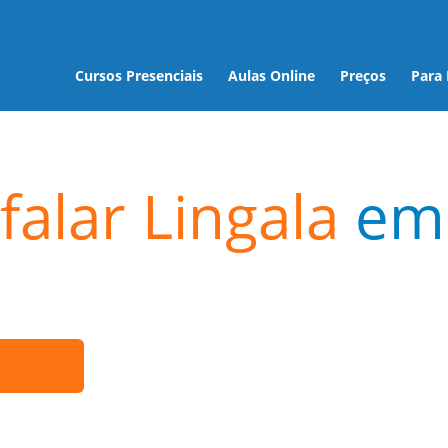
Cursos Presenciais
Aulas Online
Preços
Para
falar Lingala
em