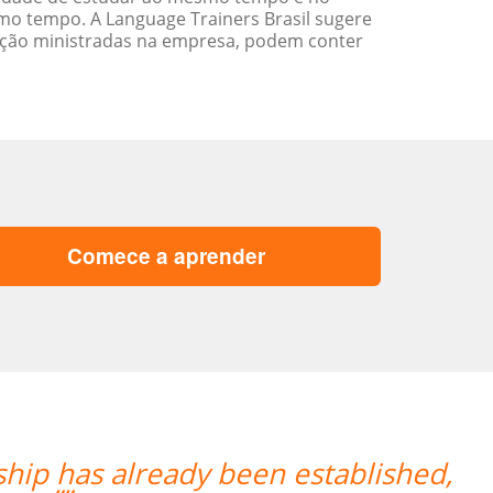
o tempo. A Language Trainers Brasil sugere
ação ministradas na empresa, podem conter
Comece a aprender
azing how quickly the two weeks went