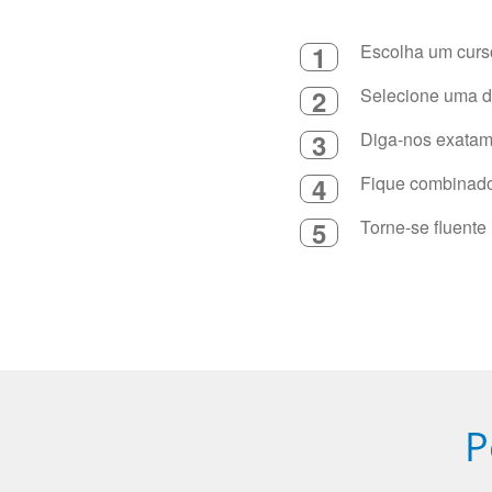
1
Escolha um curso
2
Selecione uma du
3
Diga-nos exatame
4
Fique combinado 
5
Torne-se fluente
P