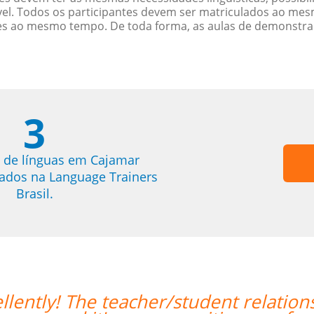
. Todos os participantes devem ser matriculados ao mesm
es ao mesmo tempo. De toda forma, as aulas de demonstr
3
 de línguas em Cajamar
trados na Language Trainers
Brasil.
as already been established,
“”Am