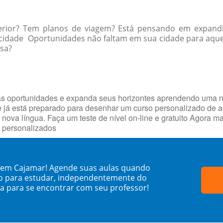
erior? Tem planos de viagem? Está pensando em expandi
ua cidade Oportunidades não faltam em sua cidade para a
ssa?
as oportunidades e expanda seus horizontes aprendendo uma 
ue já está preparado para desenhar um curso personalizado de
 nova língua. Faça um teste de nível on-line e gratuito Agora 
s personalizados
a em Cajamar! Agende suas aulas quando
o para estudar, independentemente do
sa para se encontrar com seu professor!