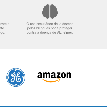
eram o
O uso simultâneo de 2 idiomas
nte
pelos bilíngues pode proteger
ego.
contra a doença de Alzheimer.