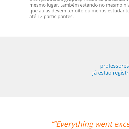
mesmo lugar, também estando no mesmo nível
que aulas devem ter oito ou menos estudant
até 12 participantes.
professores
já estão regis
y! The teacher/student relationship h