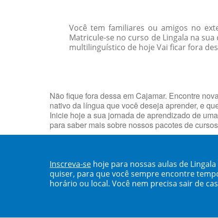
Você tem familiares ou amigos no ext
Matricule-se no curso de Lingala na s
multilinguístico de hoje Vai ficar fora de
Não fique fora dessa em Cajamar. Encontre nov
nativo da língua que você deseja aprender, e q
Inicie hoje a sua jornada de aprendizado de uma
para saber mais sobre nossos pacotes de curso
Inscreva-se
hoje para nossas aulas de Lingal
quiser, para que você sempre encontre temp
horário ou local. Você nem precisa sair de ca