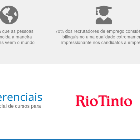
a que as pessoas
70% dos recrutadores de emprego consid
molda a maneira
bilinguismo uma qualidade extremame
as veem o mundo
impressionante nos candidatos a empr
renciais
ial de cursos para