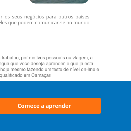
r os seus negócios para outros países
queles que podem comunicar-se no mundo
 trabalho, por motivos pessoais ou viagem, a
íngua que você deseja aprender, e que já está
oje mesmo fazendo um teste de nível on-line e
 qualificado em Camaçari
Comece a aprender