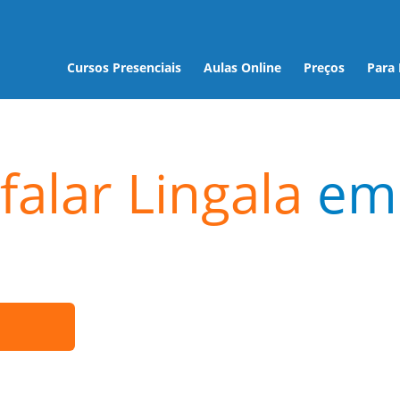
Cursos Presenciais
Aulas Online
Preços
Para
falar Lingala
em