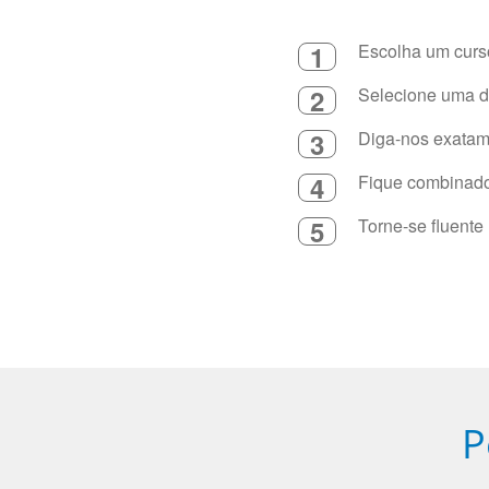
1
Escolha um curso
2
Selecione uma du
3
Diga-nos exatame
4
Fique combinado 
5
Torne-se fluente
P