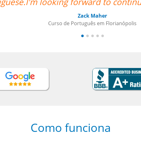
g my lessons.””
Como funciona