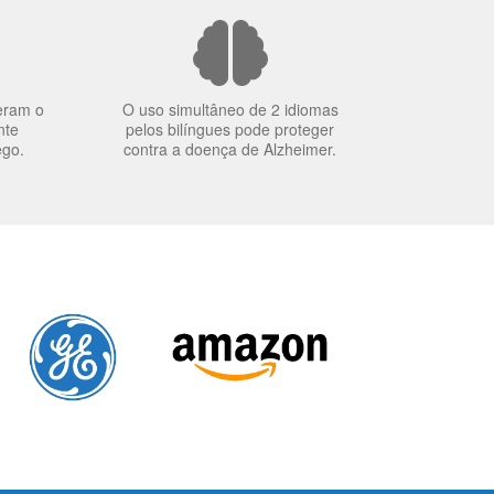
eram o
O uso simultâneo de 2 idiomas
nte
pelos bilíngues pode proteger
ego.
contra a doença de Alzheimer.