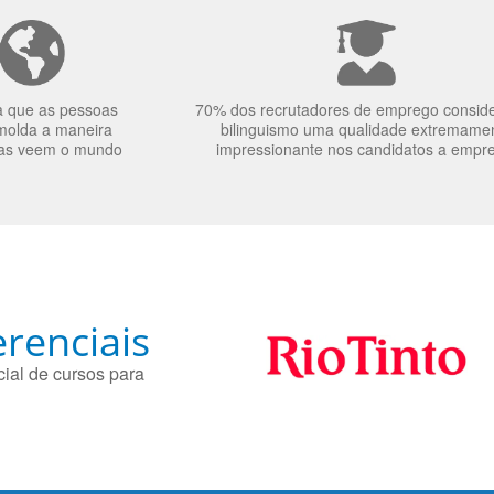
a que as pessoas
70% dos recrutadores de emprego consid
molda a maneira
bilinguismo uma qualidade extremame
as veem o mundo
impressionante nos candidatos a empr
renciais
ial de cursos para