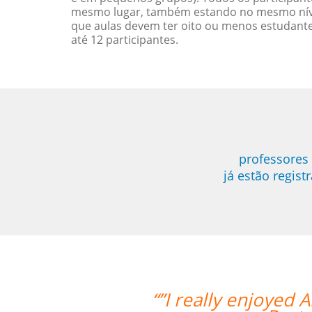
mesmo lugar, também estando no mesmo nível
que aulas devem ter oito ou menos estudant
até 12 participantes.
professores
já estão regis
a's teaching style and I feel I've rea