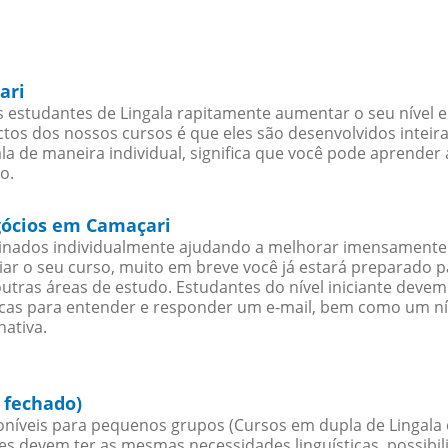
ari
estudantes de Lingala rapitamente aumentar o seu nível e 
os dos nossos cursos é que eles são desenvolvidos inteir
a de maneira individual, significa que você pode aprender 
o.
egócios em Camaçari
sinados individualmente ajudando a melhorar imensamente
iciar o seu curso, muito em breve você já estará preparado
outras áreas de estudo. Estudantes do nível iniciante dev
ticas para entender e responder um e-mail, bem como um ní
nativa.
 fechado)
níveis para pequenos grupos (Cursos em dupla de Lingala 
es devem ter as mesmas necessidades linguísticas, possib