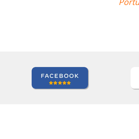
uese.I'm looking forward to continuin
Zack Maher
Curso de Português em Florianópolis