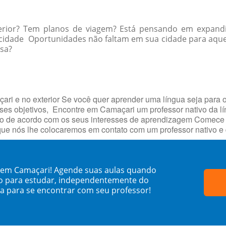
erior? Tem planos de viagem? Está pensando em expandi
ua cidade Oportunidades não faltam em sua cidade para a
ssa?
i e no exterior Se você quer aprender uma língua seja para o
esses objetivos, Encontre em Camaçari um professor nativo da l
o de acordo com os seus interesses de aprendizagem Comece h
que nós lhe colocaremos em contato com um professor nativo e
a em Camaçari! Agende suas aulas quando
o para estudar, independentemente do
sa para se encontrar com seu professor!