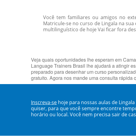
Você tem familiares ou amigos no ext
Matricule-se no curso de Lingala na s
multilinguístico de hoje Vai ficar fora de
Veja quais oportunidades lhe esperam em Camaçar
Language Trainers Brasil lhe ajudará a atingir 
preparado para desenhar um curso personalizad
gratuito. Agora nos mande uma consulta rápida 
Inscreva-se
hoje para nossas aulas de Lingal
quiser, para que você sempre encontre temp
horário ou local. Você nem precisa sair de ca