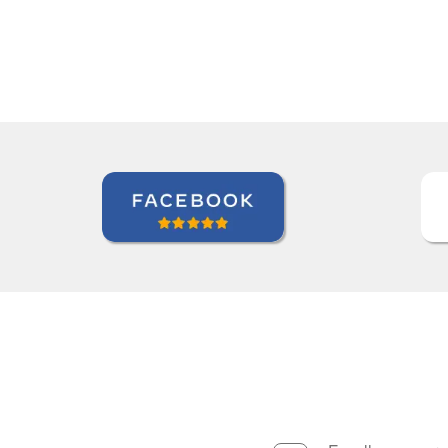
Andréia van Halst
Curso de Holandês em Curitiba