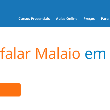
Cursos Presenciais
Aulas Online
Preços
Para
falar Malaio
em