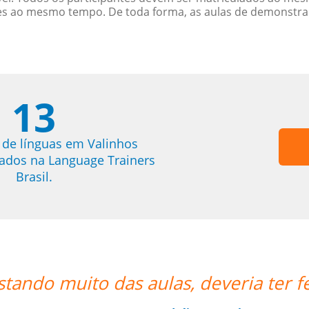
es ao mesmo tempo. De toda forma, as aulas de demonstr
13
 de línguas em Valinhos
trados na Language Trainers
Brasil.
o antes via online!!””