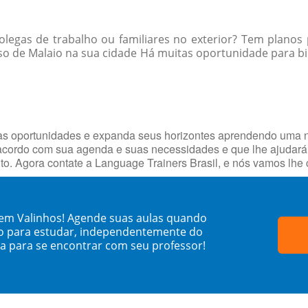
egas de trabalho ou familiares no exterior? Tem planos 
o de Malaio na sua cidade Há muitas oportunidade para bil
vas oportunidades e expanda seus horizontes aprendendo uma 
cordo com sua agenda e suas necessidades e que lhe ajudará 
uito. Agora contate a Language Trainers Brasil, e nós vamos l
 em Valinhos! Agende suas aulas quando
o para estudar, independentemente do
sa para se encontrar com seu professor!