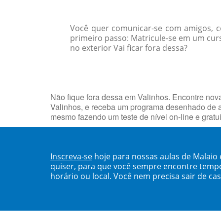
Você quer comunicar-se com amigos, col
primeiro passo: Matricule-se em um curs
no exterior Vai ficar fora dessa?
Não fique fora dessa em Valinhos. Encontre no
Valinhos, e receba um programa desenhado de a
mesmo fazendo um teste de nível on-line e grat
Inscreva-se
hoje para nossas aulas de Malaio
quiser, para que você sempre encontre temp
horário ou local. Você nem precisa sair de ca