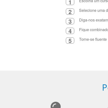
1
Escolha um curso
2
Selecione uma du
3
Diga-nos exatame
4
Fique combinado 
5
Torne-se fluente
P