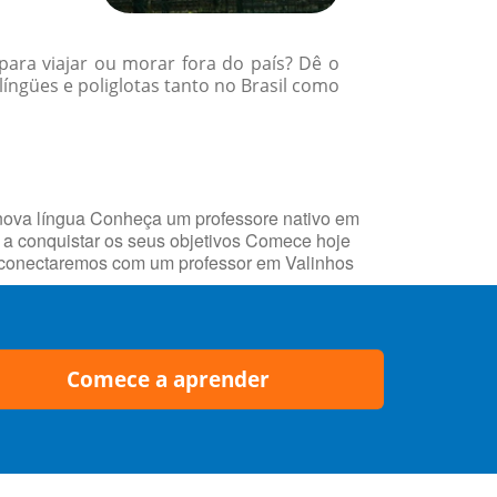
para viajar ou morar fora do país? Dê o
íngües e poliglotas tanto no Brasil como
nova língua Conheça um professore nativo em
a conquistar os seus objetivos Comece hoje
he conectaremos com um professor em Valinhos
Comece a aprender