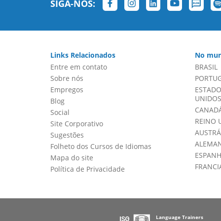
SIGA-NOS:
Links Relacionados
No mun
Entre em contato
BRASIL
Sobre nós
PORTU
Empregos
ESTADO
UNIDOS 
Blog
CANADÁ
Social
REINO 
Site Corporativo
AUSTRÁ
Sugestões
ALEMA
Folheto dos Cursos de Idiomas
ESPAN
Mapa do site
FRANCI
Política de Privacidade