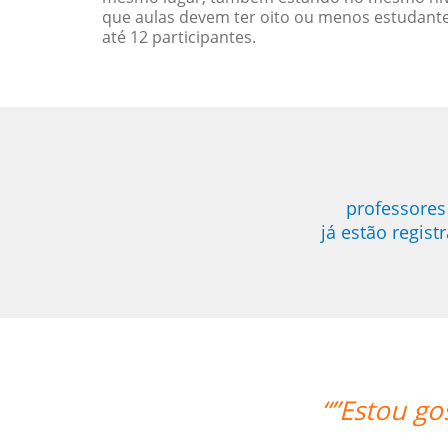
que aulas devem ter oito ou menos estudant
até 12 participantes.
professores
já estão regis
ando muito das aulas, deveria ter feit