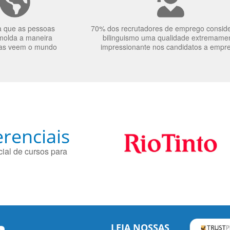
a que as pessoas
70% dos recrutadores de emprego consid
molda a maneira
bilinguismo uma qualidade extremame
as veem o mundo
impressionante nos candidatos a empr
renciais
ial de cursos para
LEIA NOSSAS