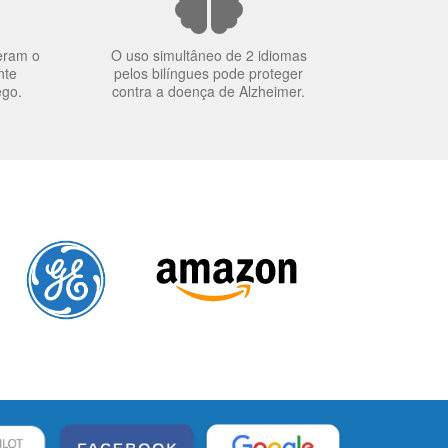
eram o
O uso simultâneo de 2 idiomas
nte
pelos bilíngues pode proteger
ego.
contra a doença de Alzheimer.