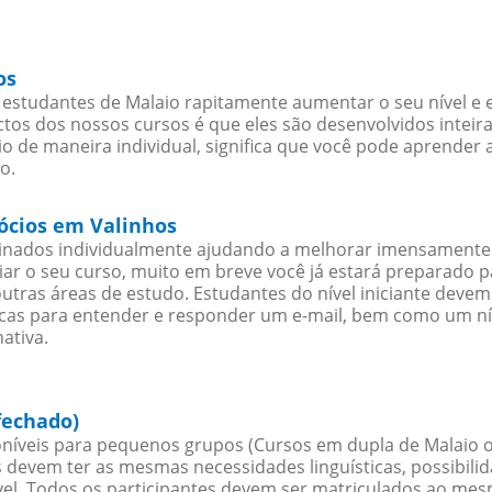
os
estudantes de Malaio rapitamente aumentar o seu nível e e
os dos nossos cursos é que eles são desenvolvidos inteir
o de maneira individual, significa que você pode aprender a
o.
gócios em Valinhos
sinados individualmente ajudando a melhorar imensamente
iciar o seu curso, muito em breve você já estará preparado
outras áreas de estudo. Estudantes do nível iniciante dev
ticas para entender e responder um e-mail, bem como um ní
ativa.
fechado)
níveis para pequenos grupos (Cursos em dupla de Malaio o
 devem ter as mesmas necessidades linguísticas, possibil
. Todos os participantes devem ser matriculados ao mesm