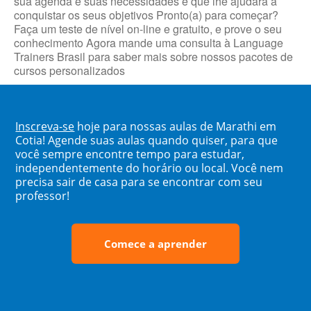
sua agenda e suas necessidades e que lhe ajudará a
conquistar os seus objetivos Pronto(a) para começar?
Faça um teste de nível on-line e gratuito, e prove o seu
conhecimento Agora mande uma consulta à Language
Trainers Brasil para saber mais sobre nossos pacotes de
cursos personalizados
Inscreva-se
hoje para nossas aulas de Marathi em
Cotia! Agende suas aulas quando quiser, para que
você sempre encontre tempo para estudar,
independentemente do horário ou local. Você nem
precisa sair de casa para se encontrar com seu
professor!
Comece a aprender