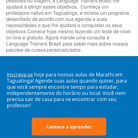
pessoais ou viagem, a Language Trainers Brasil lhe
ajudará a atingir esses objetivos, Conheça um
professore nativo em Taguatinga, e receba um programa
desenhado de acordo com sua agenda e suas
necessidades e que lhe ajudará a conquistar os seus
objetivos Comece hoje mesmo fazendo um teste de nível
on-line e gratuito. Agora mande uma consulta à
Language Trainers Brasil para saber mais sobre nossos
pacotes de cursos personalizados
Inscreva-se
hoje para nossas aulas de Marathi em
Taguatinga! Agende suas aulas quando quiser, para
que você sempre encontre tempo para estudar,
independentemente do horário ou local. Você nem
precisa sair de casa para se encontrar com seu
professor!
Comece a aprender