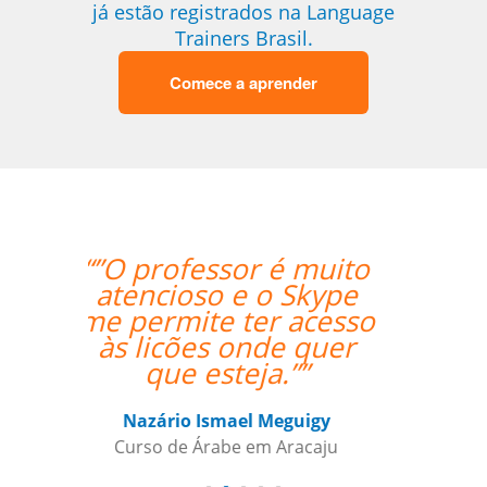
já estão registrados na Language
Trainers Brasil.
Comece a aprender
 muito
“” Destaco o trabalho
Skype
do Professor Enrico,
acesso
que sempre foi
 quer
extremamente
””
pontual.””
uigy
Reginaldo Pontirolli
racaju
Curso de Italiano em Guarulhos,
Commander (Colonel), Brazilian Air