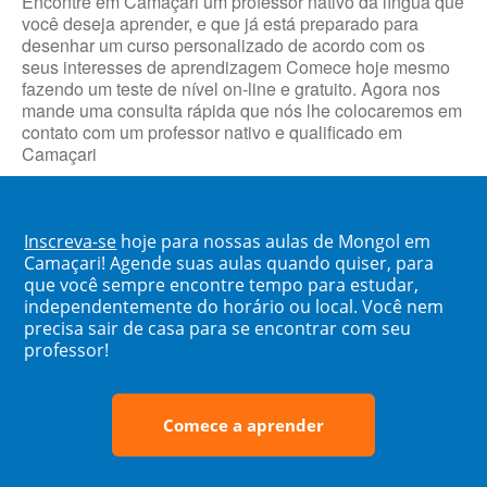
Encontre em Camaçari um professor nativo da língua que
você deseja aprender, e que já está preparado para
desenhar um curso personalizado de acordo com os
seus interesses de aprendizagem Comece hoje mesmo
fazendo um teste de nível on-line e gratuito. Agora nos
mande uma consulta rápida que nós lhe colocaremos em
contato com um professor nativo e qualificado em
Camaçari
Inscreva-se
hoje para nossas aulas de Mongol em
Camaçari! Agende suas aulas quando quiser, para
que você sempre encontre tempo para estudar,
independentemente do horário ou local. Você nem
precisa sair de casa para se encontrar com seu
professor!
Comece a aprender