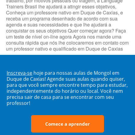
trabalho, por motivos pessoais ou viagem, a Language
Trainers Brasil lhe ajudará a atingir esses objetivos,
Conheça um professore nativo em Duque de Caxias, e
receba um programa desenhado de acordo com sua
agenda e suas necessidades e que lhe ajudará a
conquistar os seus objetivos Quer começar agora? Faça
um teste de nível on-line agora Agora nos mande uma
consulta rápida que nós lhe colocaremos em contato com
um professor nativo e qualificado em Duque de Caxias
Inscreva-se
hoje para nossas aulas de Mongol em
Duque de Caxias! Agende suas aulas quando quiser,
para que você sempre encontre tempo para estudar,
independentemente do horário ou local. Você nem
precisa sair de casa para se encontrar com seu
professor!
Comece a aprender