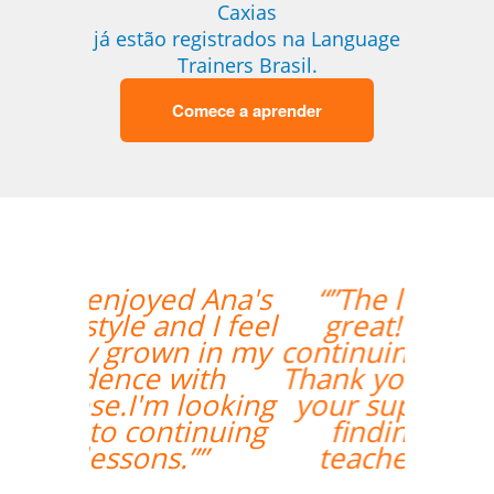
Caxias
já estão registrados na Language
Trainers Brasil.
Comece a aprender
“”The lesson went
great! We will be
continuing the lessons.
Thank you so much for
your support and for
finding the best
teacher for me. ””