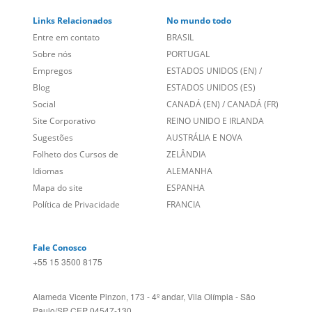
Links Relacionados
No mundo todo
Entre em contato
BRASIL
Sobre nós
PORTUGAL
Empregos
ESTADOS UNIDOS (EN)
/
Blog
ESTADOS UNIDOS (ES)
Social
CANADÁ (EN)
/
CANADÁ (FR)
Site Corporativo
REINO UNIDO E IRLANDA
Sugestões
AUSTRÁLIA E NOVA
Folheto dos Cursos de
ZELÂNDIA
Idiomas
ALEMANHA
Mapa do site
ESPANHA
Política de Privacidade
FRANCIA
Fale Conosco
+55 15 3500 8175
Alameda Vicente Pinzon, 173 - 4º andar, Vila Olímpia - São
Paulo/SP CEP 04547-130