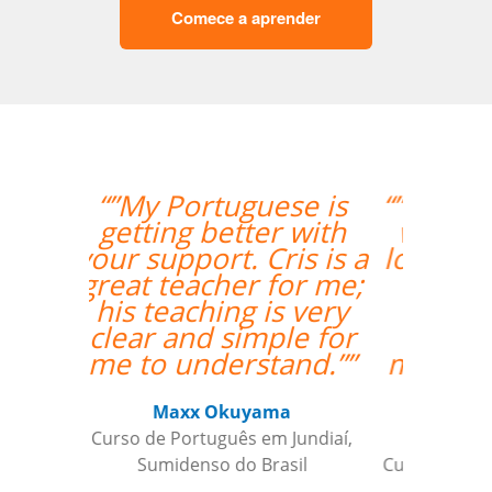
Comece a aprender
“”I had my second class
with Carol and it was
lovely. I am very happy
to have her as my
teacher and I am
looking forward to
more classes with her.
””
Ariana Maher
Curso de Português em Florianópolis