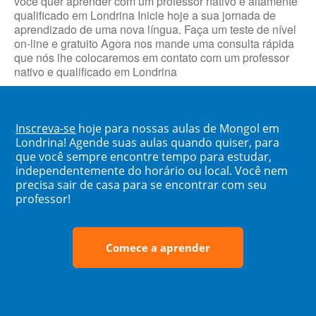
você quer aprender com um professor nativo e altamente
qualificado em Londrina Inicie hoje a sua jornada de
aprendizado de uma nova língua. Faça um teste de nível
on-line e gratuito Agora nos mande uma consulta rápida
que nós lhe colocaremos em contato com um professor
nativo e qualificado em Londrina
Inscreva-se
hoje para nossas aulas de Mongol em
Londrina! Agende suas aulas quando quiser, para
que você sempre encontre tempo para estudar,
independentemente do horário ou local. Você nem
precisa sair de casa para se encontrar com seu
professor!
Comece a aprender