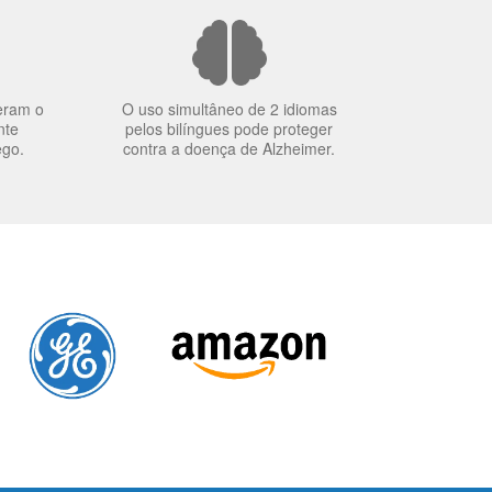
eram o
O uso simultâneo de 2 idiomas
nte
pelos bilíngues pode proteger
ego.
contra a doença de Alzheimer.