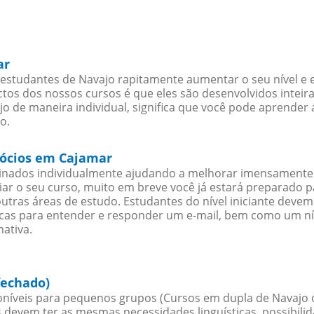
ar
estudantes de Navajo rapitamente aumentar o seu nível e e
os dos nossos cursos é que eles são desenvolvidos inteir
o de maneira individual, significa que você pode aprender 
o.
gócios em Cajamar
sinados individualmente ajudando a melhorar imensamente
iciar o seu curso, muito em breve você já estará preparado
outras áreas de estudo. Estudantes do nível iniciante dev
ticas para entender e responder um e-mail, bem como um ní
ativa.
fechado)
níveis para pequenos grupos (Cursos em dupla de Navajo 
 devem ter as mesmas necessidades linguísticas, possibil