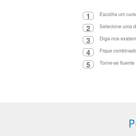
1
Escolha um curso
2
Selecione uma du
3
Diga-nos exatame
4
Fique combinado 
5
Torne-se fluente
P