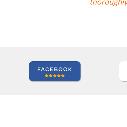
enjoyed my classes and would recom
Roland Tschanz
Curso de Português em Manaus