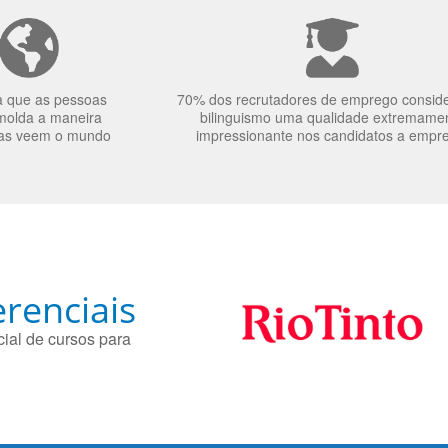
a que as pessoas
70% dos recrutadores de emprego consid
molda a maneira
bilinguismo uma qualidade extremame
as veem o mundo
impressionante nos candidatos a empr
renciais
ial de cursos para