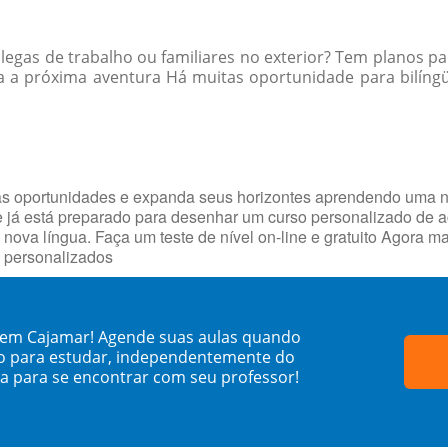
egas de trabalho ou familiares no exterior? Tem planos par
 a próxima aventura Há muitas oportunidade para bilíngü
as oportunidades e expanda seus horizontes aprendendo uma 
ue já está preparado para desenhar um curso personalizado de
 nova língua. Faça um teste de nível on-line e gratuito Agora 
s personalizados
 em Cajamar! Agende suas aulas quando
o para estudar, independentemente do
sa para se encontrar com seu professor!