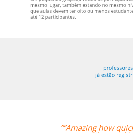
mesmo lugar, também estando no mesmo nível
que aulas devem ter oito ou menos estudant
até 12 participantes.
professores
já estão regis
 the two weeks went by and tomorrow