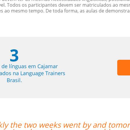
. Todos os participantes devem ser matriculados ao mesm
es ao mesmo tempo. De toda forma, as aulas de demonstr
3
 de línguas em Cajamar
trados na Language Trainers
Brasil.
 is my last day with Milena. I
“”V