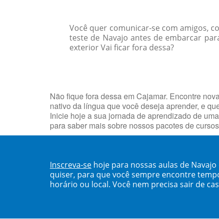
Você quer comunicar-se com amigos, col
teste de Navajo antes de embarcar para
exterior Vai ficar fora dessa?
Não fique fora dessa em Cajamar. Encontre nov
nativo da língua que você deseja aprender, e q
Inicie hoje a sua jornada de aprendizado de uma
para saber mais sobre nossos pacotes de curso
Inscreva-se
hoje para nossas aulas de Navajo
quiser, para que você sempre encontre temp
horário ou local. Você nem precisa sair de ca