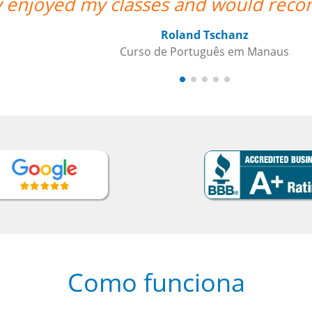
mend her anytime. ””
mos
Como funciona