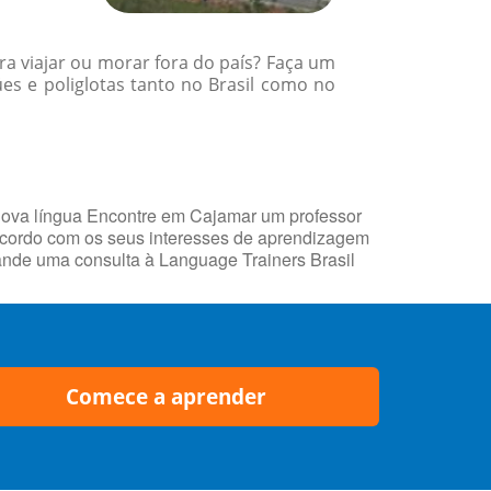
a viajar ou morar fora do país? Faça um
es e poliglotas tanto no Brasil como no
nova língua Encontre em Cajamar um professor
 acordo com os seus interesses de aprendizagem
mande uma consulta à Language Trainers Brasil
Comece a aprender