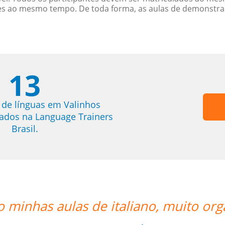
es ao mesmo tempo. De toda forma, as aulas de demonstr
13
 de línguas em Valinhos
trados na Language Trainers
Brasil.
rganizado o trabalho de vcs””