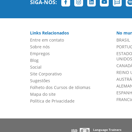
SIGA-NOS:
Links Relacionados
No mun
Entre em contato
BRASIL
Sobre nós
PORTU
Empregos
ESTADO
UNIDOS 
Blog
CANADÁ
Social
REINO 
Site Corporativo
AUSTRÁ
Sugestões
ALEMA
Folheto dos Cursos de Idiomas
ESPAN
Mapa do site
FRANCI
Política de Privacidade