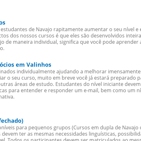
os
estudantes de Navajo rapitamente aumentar o seu nível e 
os dos nossos cursos é que eles são desenvolvidos inteir
o de maneira individual, significa que você pode aprender 
o.
gócios em Valinhos
sinados individualmente ajudando a melhorar imensamente
iciar o seu curso, muito em breve você já estará preparado
outras áreas de estudo. Estudantes do nível iniciante dev
ticas para entender e responder um e-mail, bem como um ní
ativa.
fechado)
níveis para pequenos grupos (Cursos em dupla de Navajo 
 devem ter as mesmas necessidades linguísticas, possibil
. Todos os participantes devem ser matriculados ao mesm