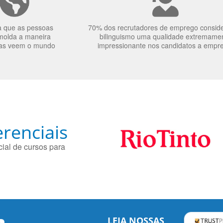
a que as pessoas
70% dos recrutadores de emprego consid
molda a maneira
bilinguismo uma qualidade extremame
as veem o mundo
impressionante nos candidatos a empr
renciais
ial de cursos para
LEIA NOSSAS