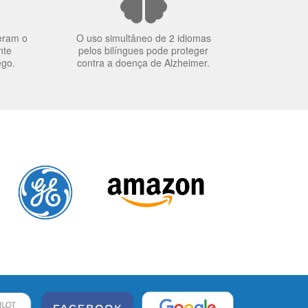
eram o
O uso simultâneo de 2 idiomas
nte
pelos bilíngues pode proteger
ego.
contra a doença de Alzheimer.