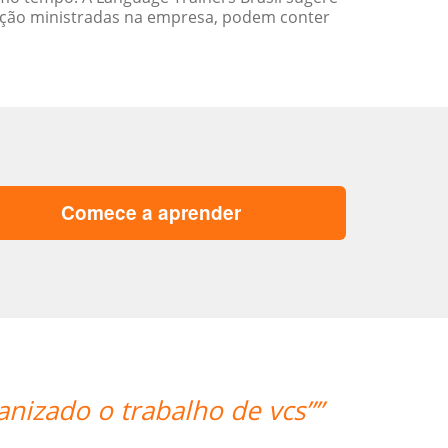
ação ministradas na empresa, podem conter
Comece a aprender
“”A experiente professora Mei fo
adquirir os pr