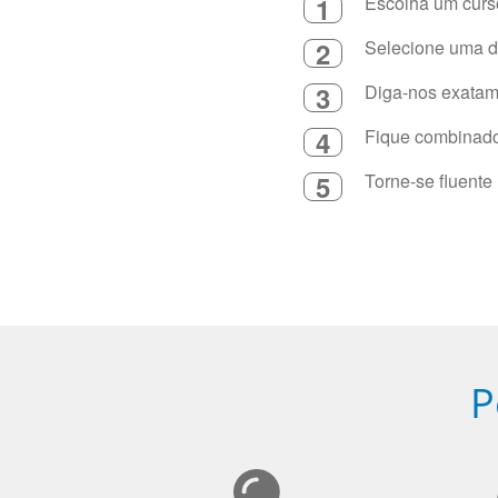
1
Escolha um curso
2
Selecione uma du
3
Diga-nos exatame
4
Fique combinado 
5
Torne-se fluente
P