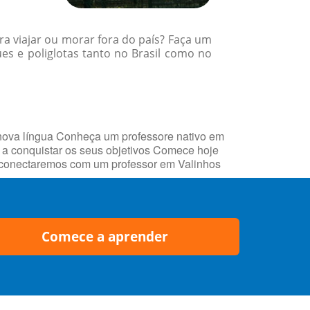
a viajar ou morar fora do país? Faça um
es e poliglotas tanto no Brasil como no
nova língua Conheça um professore nativo em
a conquistar os seus objetivos Comece hoje
he conectaremos com um professor em Valinhos
Comece a aprender