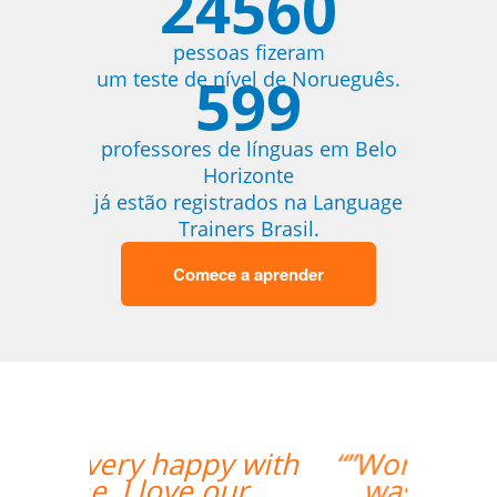
24560
pessoas fizeram
599
um teste de nível de Norueguês.
professores de línguas em Belo
Horizonte
já estão registrados na Language
Trainers Brasil.
Comece a aprender
“”Working with Jane
was fantastic. ””