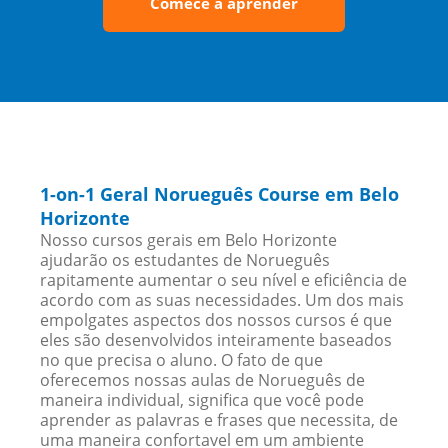
Comece a aprender
1-on-1 Geral Norueguês Course em Belo
Horizonte
Nosso cursos gerais em Belo Horizonte
ajudarão os estudantes de Norueguês
rapitamente aumentar o seu nível e eficiência de
acordo com as suas necessidades. Um dos mais
empolgates aspectos dos nossos cursos é que
eles são desenvolvidos inteiramente baseados
no que precisa o aluno. O fato de que
oferecemos nossas aulas de Norueguês de
maneira individual, significa que você pode
aprender as palavras e frases que necessita, de
uma maneira confortavel em um ambiente