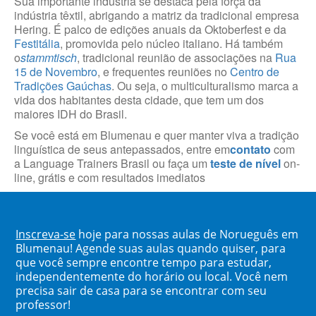
Sua importante indústria se destaca pela força da
indústria têxtil, abrigando a matriz da tradicional empresa
Hering. É palco de edições anuais da Oktoberfest e da
Festitália
, promovida pelo núcleo italiano. Há também
o
stammtisch
, tradicional reunião de associações na
Rua
15 de Novembro
, e frequentes reuniões no
Centro de
Tradições Gaúchas
. Ou seja, o multiculturalismo marca a
vida dos habitantes desta cidade, que tem um dos
maiores IDH do Brasil.
Se você está em Blumenau e quer manter viva a tradição
linguística de seus antepassados, entre em
contato
com
a Language Trainers Brasil ou faça um
teste de nível
on-
line, grátis e com resultados imediatos
Inscreva-se
hoje para nossas aulas de Norueguês em
Blumenau! Agende suas aulas quando quiser, para
que você sempre encontre tempo para estudar,
independentemente do horário ou local. Você nem
precisa sair de casa para se encontrar com seu
professor!