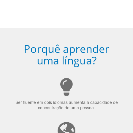
4
Fique combinado com um instrutor
de idioma nativo e certificado em
sua cidade (ou online)
5
Torne-se fluente no idioma
escolhido
Porquê aprender
uma língua?