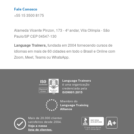
Blog
ESTADOS UNIDOS (ES)
Social
CANADÁ (EN)
/
CANADÁ (FR)
Site Corporativo
REINO UNIDO E IRLANDA
Sugestões
AUSTRÁLIA E NOVA
Folheto dos Cursos de
ZELÂNDIA
Idiomas
ALEMANHA
Mapa do site
ESPANHA
Política de Privacidade
FRANCIA
Fale Conosco
+55 15 3500 8175
Alameda Vicente Pinzon, 173 - 4º andar, Vila Olímpia - São
Paulo/SP CEP 04547-130
Language Trainers,
fundada em 2004 fornecendo cursos de
idiomas em mais de 60 cidades em todo o Brasil e Online com
Zoom, Meet, Teams ou WhatsApp.