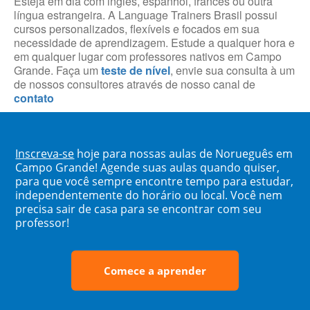
Esteja em dia com inglês, espanhol, francês ou outra
língua estrangeira. A Language Trainers Brasil possui
cursos personalizados, flexíveis e focados em sua
necessidade de aprendizagem. Estude a qualquer hora e
em qualquer lugar com professores nativos em Campo
Grande. Faça um
teste de nível
, envie sua consulta à um
de nossos consultores através de nosso canal de
contato
Inscreva-se
hoje para nossas aulas de Norueguês em
Campo Grande! Agende suas aulas quando quiser,
para que você sempre encontre tempo para estudar,
independentemente do horário ou local. Você nem
precisa sair de casa para se encontrar com seu
professor!
Comece a aprender