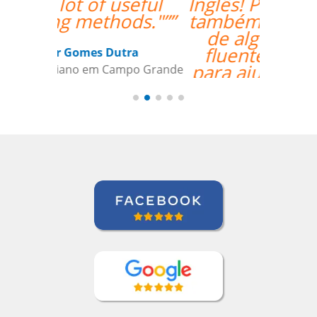
Inglês! Pontos positivos
também para a seleção
de alguém que fala
fluentemente russo
para ajudai ainda mais
Lila, para aquelas raras
ocasiões em que a
tradução pode
beneficiar a aquisição
de vocabulário. Bem
feito!””
Liya Kondratieva
Curso de Inglês em Orlando