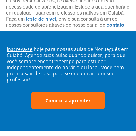
cursos personalizados, flexíveis e focados em sua
necessidade de aprendizagem. Estude a qualquer hora e
em qualquer lugar com professores nativos em Cuiabá.
Faça um
teste de nível
, envie sua consulta à um de
nossos consultores através de nosso canal de
contato
Inscreva-se
hoje para nossas aulas de Norueguês em
Cuiabá! Agende suas aulas quando quiser, para que
você sempre encontre tempo para estudar,
independentemente do horário ou local. Você nem
precisa sair de casa para se encontrar com seu
professor!
Comece a aprender