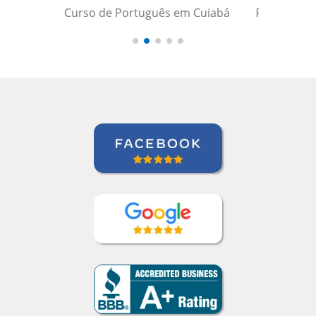
m Cuiabá
Force Base, São Paulo (Força Aérea
Brasileira)