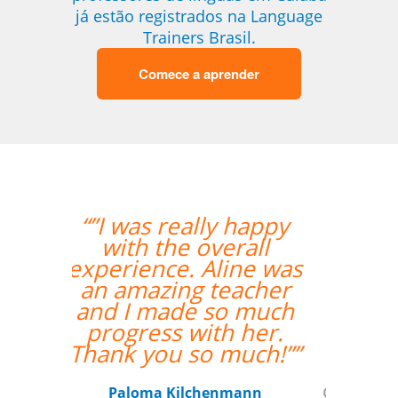
já estão registrados na Language
Trainers Brasil.
Comece a aprender
happy
“” Destaco o trabalho
rall
do Professor Enrico,
ne was
que sempre foi
acher
extremamente
 much
pontual.””
 her.
uch!””
Reginaldo Pontirolli
Curso de Italiano em Guarulhos,
ann
Commander (Colonel), Brazilian Air