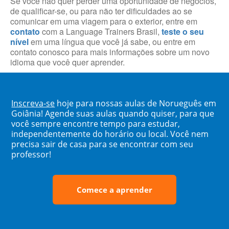
Se você não quer perder uma oportunidade de negócios,
de qualificar-se, ou para não ter dificuldades ao se
comunicar em uma viagem para o exterior, entre em
contato
com a Language Trainers Brasil,
teste o seu
nível
em uma língua que você já sabe, ou entre em
contato conosco para mais informações sobre um novo
idioma que você quer aprender.
Inscreva-se
hoje para nossas aulas de Norueguês em
Goiânia! Agende suas aulas quando quiser, para que
você sempre encontre tempo para estudar,
independentemente do horário ou local. Você nem
precisa sair de casa para se encontrar com seu
professor!
Comece a aprender