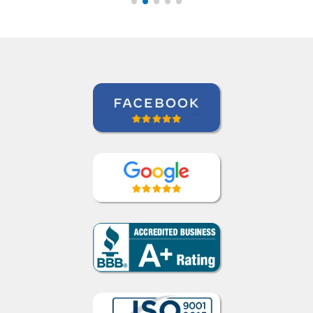
japonês. Eu
recomendo a qualquer
um.””
Jeanne Loechner
Curso de Japonês em Nova York,
Executivo Sênior de Contas, PepsiCo