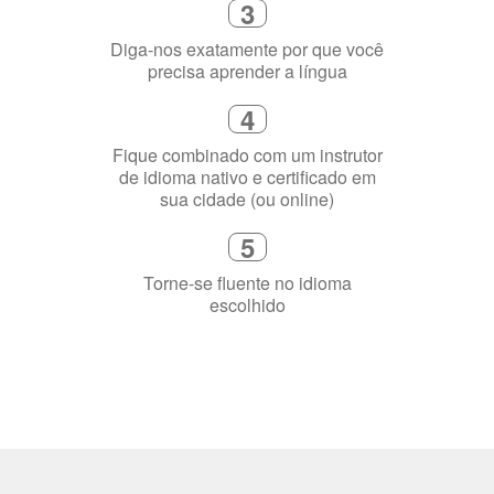
1
Escolha um curso presencial ou
online
2
Selecione uma duração de curso
flexível que se ajuste à sua agenda
3
Diga-nos exatamente por que você
precisa aprender a língua
4
Fique combinado com um instrutor
de idioma nativo e certificado em
sua cidade (ou online)
5