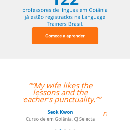
professores de línguas em Goiânia
já estão registrados na Language
Trainers Brasil.
Comece a aprender
“”Considero a sua
empresa a ser
extremamente útil
para satisfazer as
necessidades da minha
filha de 12 anos que
está aprendendo