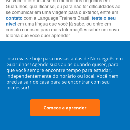
Se você diferenciar-se no mundo dos negócios em
Guarulhos, qualificar-se, ou para não ter dificuldades ao
se comunicar em uma viagem para o exterior, entre em
contato
com a Language Trainers Brasil,
teste o seu
nível
em uma língua que você já sabe, ou entre em
contato conosco para mais informações sobre um novo
idioma que você quer aprender
Inscreva-se
hoje para nossas aulas de Norueguês em
Guarulhos! Agende suas aulas quando quiser, para
que você sempre encontre tempo para estudar,
independentemente do horário ou local. Você nem
precisa sair de casa para se encontrar com seu
professor!
Comece a aprender