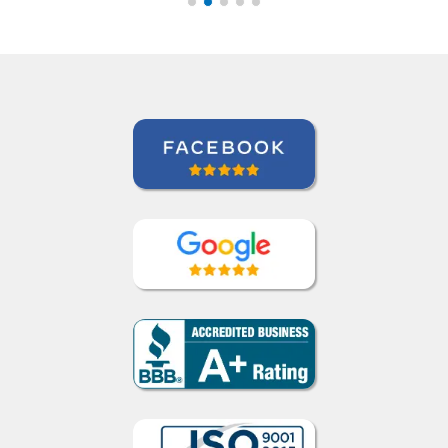
anytime. ””
Roland Tschanz
Curso de Português em Manaus