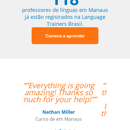
professores de línguas em Manaus
já estão registrados na Language
Trainers Brasil.
Comece a aprender
“”Amazing how quickly
the two weeks went by
and tomorrow is my
last day with Milena. I
thoroughly enjoyed my
classes and would
recommend her