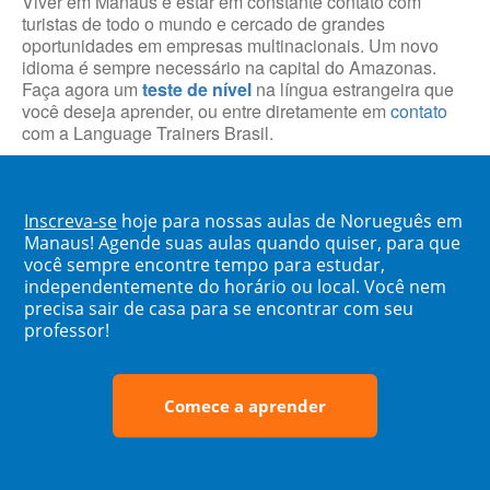
Viver em Manaus é estar em constante contato com
turistas de todo o mundo e cercado de grandes
oportunidades em empresas multinacionais. Um novo
idioma é sempre necessário na capital do Amazonas.
Faça agora um
teste de nível
na língua estrangeira que
você deseja aprender, ou entre diretamente em
contato
com a Language Trainers Brasil.
Inscreva-se
hoje para nossas aulas de Norueguês em
Manaus! Agende suas aulas quando quiser, para que
você sempre encontre tempo para estudar,
independentemente do horário ou local. Você nem
precisa sair de casa para se encontrar com seu
professor!
Comece a aprender