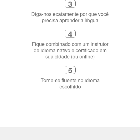
2
Selecione uma duração de curso
flexível que se ajuste à sua agenda
3
Diga-nos exatamente por que você
precisa aprender a língua
4
Fique combinado com um instrutor
de idioma nativo e certificado em
sua cidade (ou online)
5
Torne-se fluente no idioma
escolhido