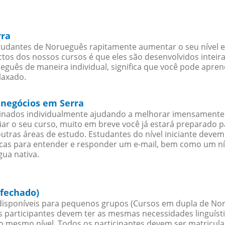
rra
tudantes de Norueguês rapitamente aumentar o seu nível e 
os dos nossos cursos é que eles são desenvolvidos inteir
guês de maneira individual, significa que você pode aprend
laxado.
 negócios em Serra
sinados individualmente ajudando a melhorar imensamente
iciar o seu curso, muito em breve você já estará preparado
outras áreas de estudo. Estudantes do nível iniciante dev
ticas para entender e responder um e-mail, bem como um ní
ua nativa.
 fechado)
isponíveis para pequenos grupos (Cursos em dupla de No
participantes devem ter as mesmas necessidades linguísti
 mesmo nível. Todos os participantes devem ser matricul