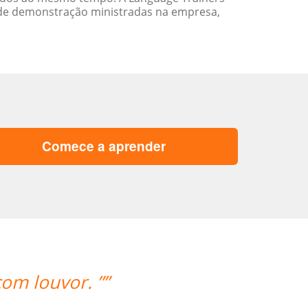
 de demonstração ministradas na empresa,
Comece a aprender
“”Eu tenho somente postos positivo p
Lan