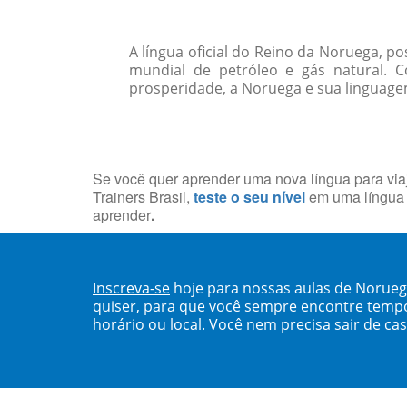
A língua oficial do Reino da Noruega, p
mundial de petróleo e gás natural.
prosperidade, a Noruega e sua linguagem
Se você quer aprender uma nova língua para viaj
Trainers Brasil,
teste o seu nível
em uma língua 
aprender
.
Inscreva-se
hoje para nossas aulas de Norue
quiser, para que você sempre encontre temp
horário ou local. Você nem precisa sair de ca