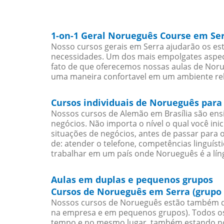
1-on-1 Geral Norueguês Course em Se
Nosso cursos gerais em Serra ajudarão os es
necessidades. Um dos mais empolgates aspect
fato de que oferecemos nossas aulas de Norue
uma maneira confortavel em um ambiente re
Cursos individuais de Norueguês para
Nossos cursos de Alemão em Brasília são en
negócios. Não importa o nível o qual você in
situações de negócios, antes de passar para 
de: atender o telefone, competências linguís
trabalhar em um país onde Norueguês é a líng
Aulas em duplas e pequenos grupos
Cursos de Norueguês em Serra (grupo
Nossos cursos de Norueguês estão também d
na empresa e em pequenos grupos). Todos os 
tempo e no mesmo lugar, também estando no