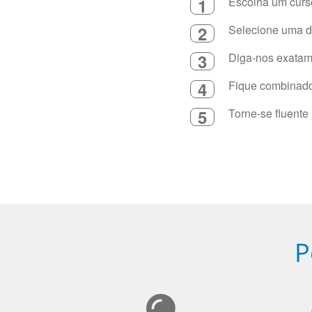
1
Escolha um curso
2
Selecione uma du
3
Diga-nos exatame
4
Fique combinado 
5
Torne-se fluente
P