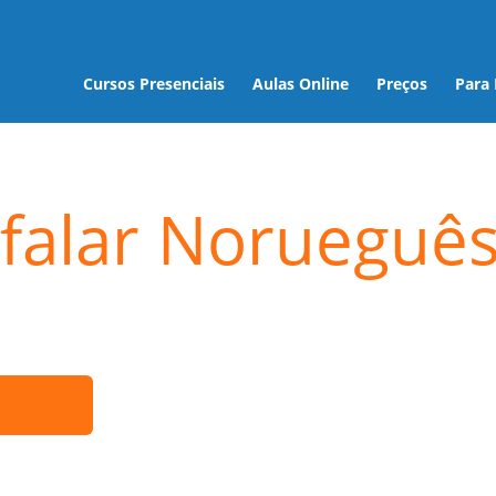
Cursos Presenciais
Aulas Online
Preços
Para
falar Norueguê