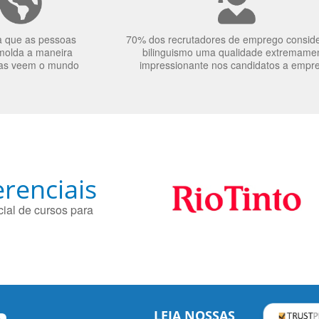
a que as pessoas
70% dos recrutadores de emprego consid
molda a maneira
bilinguismo uma qualidade extremame
as veem o mundo
impressionante nos candidatos a empr
renciais
ial de cursos para
LEIA NOSSAS