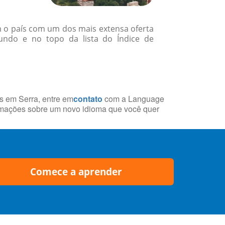
om o país com um dos mais extensa oferta
ndo e no topo da lista do Índice de
is em Serra, entre em
contato
com a Language
rmações sobre um novo idioma que você quer
Comece a aprender