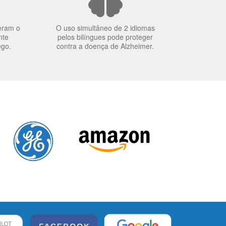
eram o
O uso simultâneo de 2 idiomas
nte
pelos bilíngues pode proteger
ego.
contra a doença de Alzheimer.