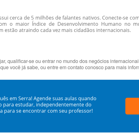
ossui cerca de 5 milhões de falantes nativos. Conecte-se c
 Com o maior Índice de Desenvolvimento Humano no mu
 estão atraindo cada vez mais cidadãos internacionais.
ar, qualificar-se ou entrar no mundo dos negócios internaciona
que você já sabe, ou entre em contato conosco para mais info
guês em Serra! Agende suas aulas quando
o para estudar, independentemente do
sa para se encontrar com seu professor!