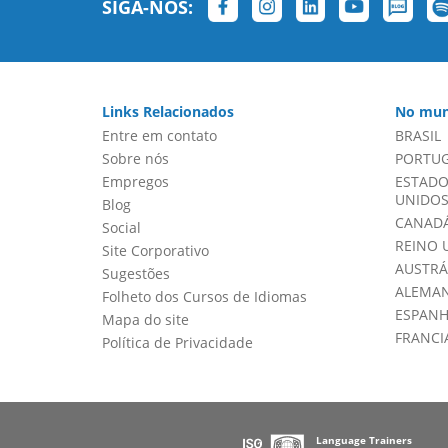
SIGA-NOS:
Links Relacionados
No mun
Entre em contato
BRASIL
Sobre nós
PORTU
Empregos
ESTADO
UNIDOS 
Blog
CANADÁ
Social
REINO 
Site Corporativo
AUSTRÁ
Sugestões
ALEMA
Folheto dos Cursos de Idiomas
ESPAN
Mapa do site
FRANCI
Política de Privacidade