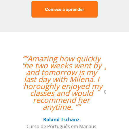
Comece a aprender
“”My teacher is very
good and I had a great
week with her!””
Mustafa Hussain
Curso de Português em São Jose dos
Campos