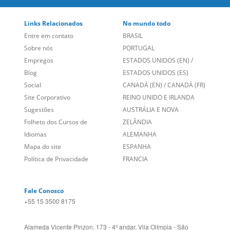
Empregos
ESTADOS UNIDOS (EN)
/
Blog
ESTADOS UNIDOS (ES)
Social
CANADÁ (EN)
/
CANADÁ (FR)
Site Corporativo
REINO UNIDO E IRLANDA
Sugestões
AUSTRÁLIA E NOVA
Folheto dos Cursos de
ZELÂNDIA
Idiomas
ALEMANHA
Mapa do site
ESPANHA
Política de Privacidade
FRANCIA
Fale Conosco
+55 15 3500 8175
Alameda Vicente Pinzon, 173 - 4º andar, Vila Olímpia - São
Paulo/SP CEP 04547-130
Language Trainers,
fundada em 2004 fornecendo cursos de
idiomas em mais de 60 cidades em todo o Brasil e Online com
Zoom, Meet, Teams ou WhatsApp.