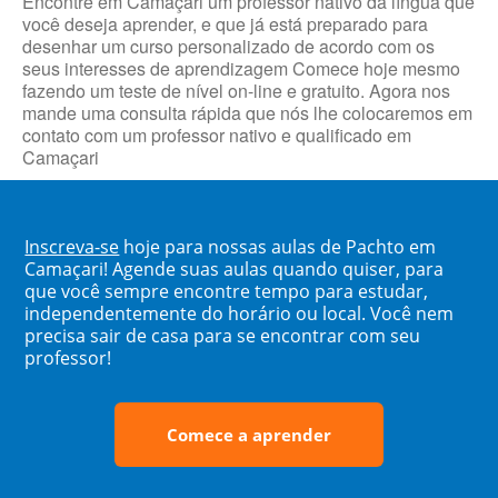
Encontre em Camaçari um professor nativo da língua que
você deseja aprender, e que já está preparado para
desenhar um curso personalizado de acordo com os
seus interesses de aprendizagem Comece hoje mesmo
fazendo um teste de nível on-line e gratuito. Agora nos
mande uma consulta rápida que nós lhe colocaremos em
contato com um professor nativo e qualificado em
Camaçari
Inscreva-se
hoje para nossas aulas de Pachto em
Camaçari! Agende suas aulas quando quiser, para
que você sempre encontre tempo para estudar,
independentemente do horário ou local. Você nem
precisa sair de casa para se encontrar com seu
professor!
Comece a aprender