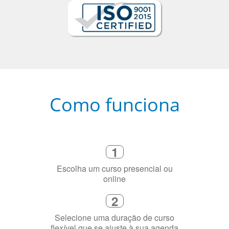
Como funciona
1
Escolha um curso presencial ou
online
2
Selecione uma duração de curso
flexível que se ajuste à sua agenda
3
Diga-nos exatamente por que você
precisa aprender a língua