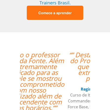
Trainers Brasil.
Comece a aprender
“” Destaco o trabalho
do Professor Enrico,
que sempre foi
extremamente
pontual.””
Reginaldo Pontirolli
Curso de Italiano em Guarulhos,
Commander (Colonel), Brazilian Air
Force Base, São Paulo (Força Aérea