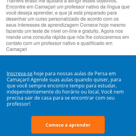
Trainers Brasil lhe ajudará a atingir esses objetivos,
Encontre em Camaçari um professor nativo da língua que
você deseja aprender, e que já está preparado para
desenhar um curso personalizado de acordo com os
seus interesses de aprendizagem Comece hoje mesmo
fazendo um teste de nível on-line e gratuito. Agora nos
mande uma consulta rápida que nós lhe colocaremos em
contato com um professor nativo e qualificado em
Camaçari
Inscreva-se
hoje para nossas aulas de Persa em
Camaçari! Agende suas aulas quando quiser, para
que você sempre encontre tempo para estudar,
independentemente do horário ou local. Você nem
precisa sair de casa para se encontrar com seu
professor!
Comece a aprender