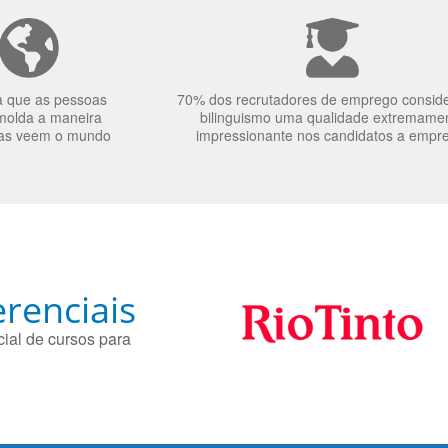
a que as pessoas
70% dos recrutadores de emprego consid
molda a maneira
bilinguismo uma qualidade extremame
as veem o mundo
impressionante nos candidatos a empr
renciais
ial de cursos para