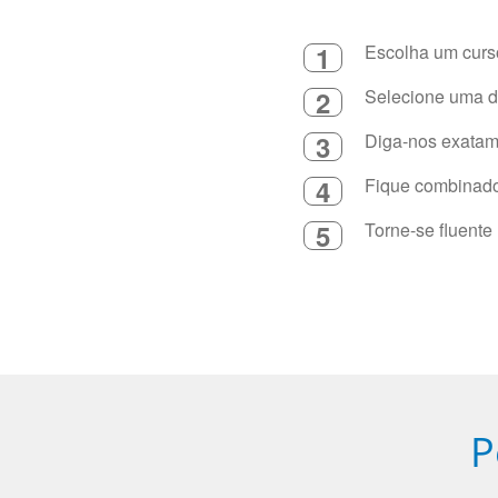
1
Escolha um curso
2
Selecione uma du
3
Diga-nos exatame
4
Fique combinado 
5
Torne-se fluente
P