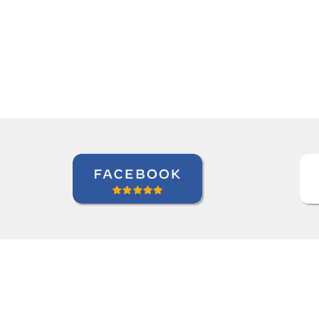
of useful teaching methods."”
Elder Gomes Dutra
Curso de Italiano em Campo Grande