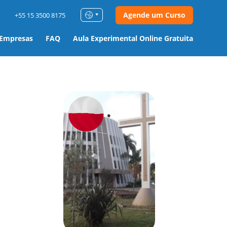
Agende um Curso
+55 15 3500 8175
 Empresas
FAQ
Aula Experimental Online Gratuita