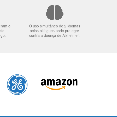
eram o
O uso simultâneo de 2 idiomas
nte
pelos bilíngues pode proteger
ego.
contra a doença de Alzheimer.