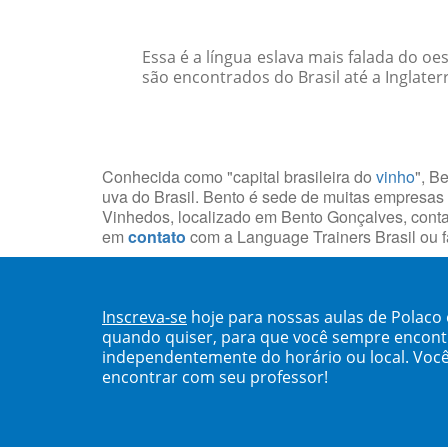
Essa é a língua eslava mais falada do o
são encontrados do Brasil até a Inglater
Conhecida como "capital brasileira do
vinho
", B
uva do Brasil. Bento é sede de muitas empresas
Vinhedos, localizado em Bento Gonçalves, con
em
contato
com a Language Trainers Brasil ou
Inscreva-se
hoje para nossas aulas de Polaco
quando quiser, para que você sempre encont
independentemente do horário ou local. Você
encontrar com seu professor!