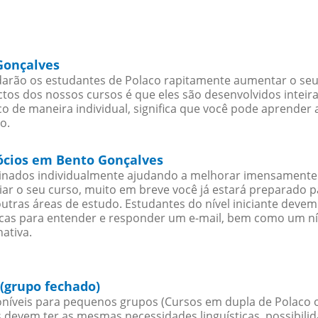
Gonçalves
arão os estudantes de Polaco rapitamente aumentar o seu n
os dos nossos cursos é que eles são desenvolvidos inteir
o de maneira individual, significa que você pode aprender a
o.
gócios em Bento Gonçalves
sinados individualmente ajudando a melhorar imensamente
iciar o seu curso, muito em breve você já estará preparado
outras áreas de estudo. Estudantes do nível iniciante dev
ticas para entender e responder um e-mail, bem como um ní
ativa.
(grupo fechado)
níveis para pequenos grupos (Cursos em dupla de Polaco 
 devem ter as mesmas necessidades linguísticas, possibil