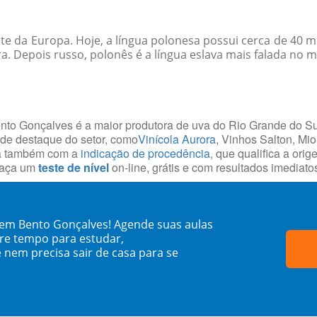
este da Europa. Hoje, a língua polonesa possui cerca de 40
ra. Depois russo, polonês é a língua eslava mais falada no 
ento Gonçalves é a maior produtora de uva do Rio Grande do Su
 de destaque do setor, como
Vinícola Aurora
, Vinhos Salton, Mi
ta também com a
indicação de procedência
, que qualifica a ori
 faça um
teste de nível
on-line, grátis e com resultados imediato
 em Bento Gonçalves! Agende suas aulas
re tempo para estudar,
 nem precisa sair de casa para se