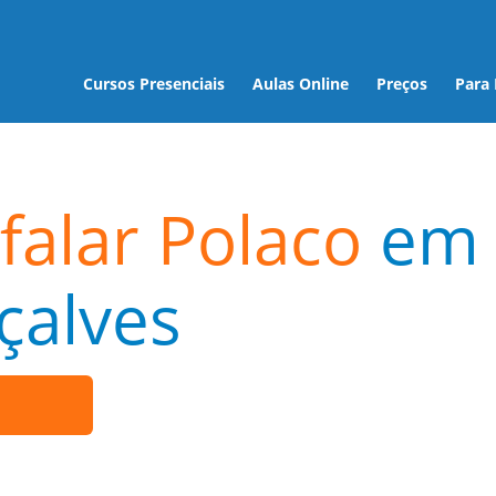
Cursos Presenciais
Aulas Online
Preços
Para
falar Polaco
em
çalves