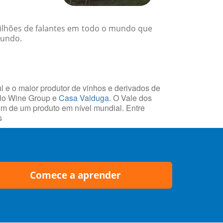
 milhões de falantes em todo o mundo que
mundo.
l e o maior produtor de vinhos e derivados de
olo Wine Group e
Casa Valduga
. O Vale dos
gem de um produto em nível mundial. Entre
s
Comece a aprender