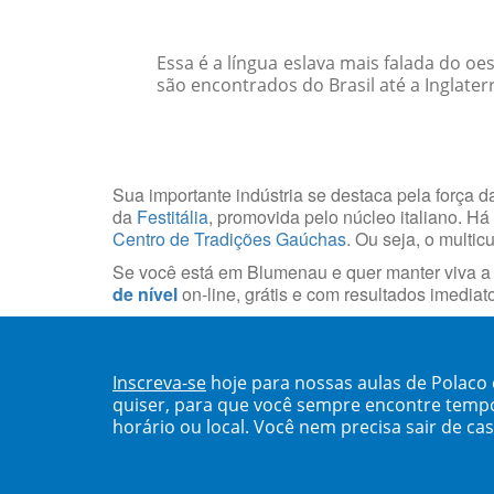
Essa é a língua eslava mais falada do o
são encontrados do Brasil até a Inglater
Sua importante indústria se destaca pela força da
da
Festitália
, promovida pelo núcleo italiano. H
Centro de Tradições Gaúchas
. Ou seja, o multi
Se você está em Blumenau e quer manter viva a t
de nível
on-line, grátis e com resultados imediat
Inscreva-se
hoje para nossas aulas de Polac
quiser, para que você sempre encontre temp
horário ou local. Você nem precisa sair de ca