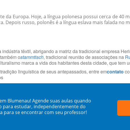
este da Europa. Hoje, a língua polonesa possui cerca de 40
ra. Depois russo, polonês é a língua eslava mais falada no 
 indústria têxtil, abrigando a matriz da tradicional empresa He
á também o
stammtisch
, tradicional reunião de associações na
Ru
culturalismo marca a vida dos habitantes desta cidade, que tem 
radição linguística de seus antepassados, entre em
contato
co
os
o em Blumenau! Agende suas aulas quando
o para estudar, independentemente do
sa para se encontrar com seu professor!