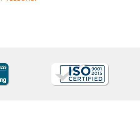
critório, e as ensinando de uma form
g
Da
Curso de Alemão em Portlan