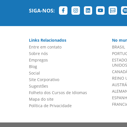
SIGA-NOS:
Links Relacionados
No mun
Entre em contato
BRASIL
Sobre nós
PORTU
Empregos
ESTADO
UNIDOS 
Blog
CANADÁ
Social
REINO 
Site Corporativo
AUSTRÁ
Sugestões
ALEMA
Folheto dos Cursos de Idiomas
ESPAN
Mapa do site
FRANCI
Política de Privacidade