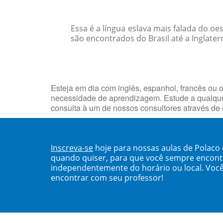
Essa é a língua eslava mais falada do o
são encontrados do Brasil até a Inglater
Esteja em dia com inglês, espanhol, francês ou o
necessidade de aprendizagem. Estude a qualqu
consulta à um de nossos consultores através de
Inscreva-se
hoje para nossas aulas de Polac
quando quiser, para que você sempre encont
independentemente do horário ou local. Você
encontrar com seu professor!