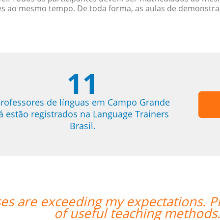
es ao mesmo tempo. De toda forma, as aulas de demonstr
11
rofessores de línguas em Campo Grande
já estão registrados na Language Trainers
Brasil.
Prof Enrico is excellent and has a lo
ds."””