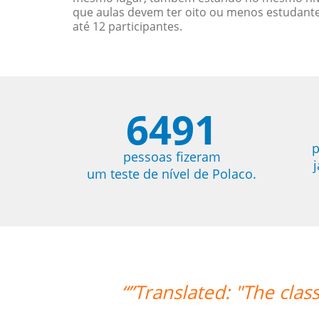
que aulas devem ter oito ou menos estudant
até 12 participantes.
6491
p
pessoas fizeram
um teste de nível de Polaco.
lasses are exceeding my expectations. 
of useful teaching metho