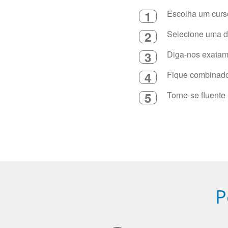
1
Escolha um curso
2
Selecione uma du
3
Diga-nos exatame
4
Fique combinado 
5
Torne-se fluente
P