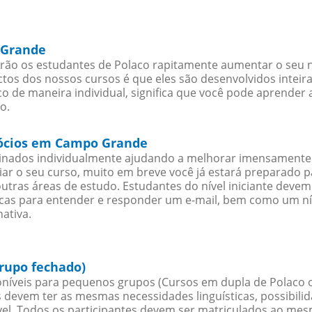
 Grande
o os estudantes de Polaco rapitamente aumentar o seu nív
os dos nossos cursos é que eles são desenvolvidos inteir
o de maneira individual, significa que você pode aprender a
o.
egócios em Campo Grande
sinados individualmente ajudando a melhorar imensamente
iciar o seu curso, muito em breve você já estará preparado
outras áreas de estudo. Estudantes do nível iniciante dev
ticas para entender e responder um e-mail, bem como um ní
ativa.
rupo fechado)
níveis para pequenos grupos (Cursos em dupla de Polaco 
 devem ter as mesmas necessidades linguísticas, possibil
. Todos os participantes devem ser matriculados ao mesm