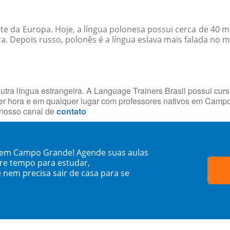
este da Europa. Hoje, a língua polonesa possui cerca de 40
ra. Depois russo, polonês é a língua eslava mais falada no 
utra língua estrangeira. A Language Trainers Brasil possui cur
er hora e em qualquer lugar com professores nativos em Cam
 nosso canal de
contato
o em Campo Grande! Agende suas aulas
re tempo para estudar,
 nem precisa sair de casa para se