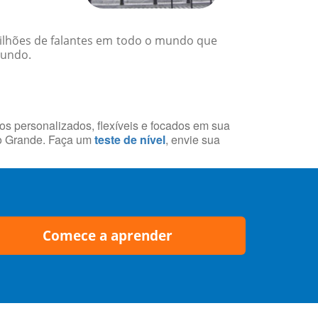
 milhões de falantes em todo o mundo que
mundo.
sos personalizados, flexíveis e focados em sua
po Grande. Faça um
teste de nível
, envie sua
Comece a aprender