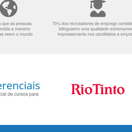
a que as pessoas
70% dos recrutadores de emprego consid
molda a maneira
bilinguismo uma qualidade extremame
as veem o mundo
impressionante nos candidatos a empr
renciais
ial de cursos para