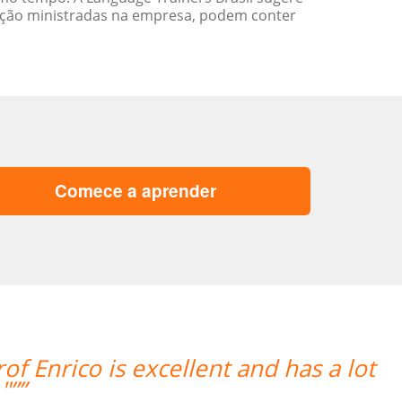
ação ministradas na empresa, podem conter
Comece a aprender
t
“”O professor é muito atencioso 