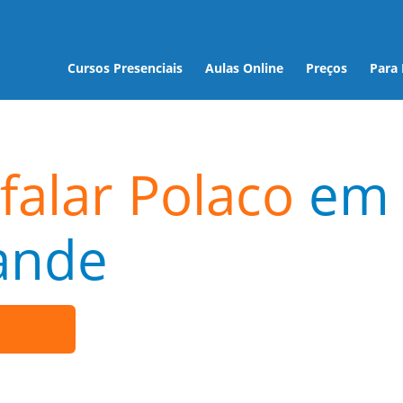
Cursos Presenciais
Aulas Online
Preços
Para
falar Polaco
em
ande