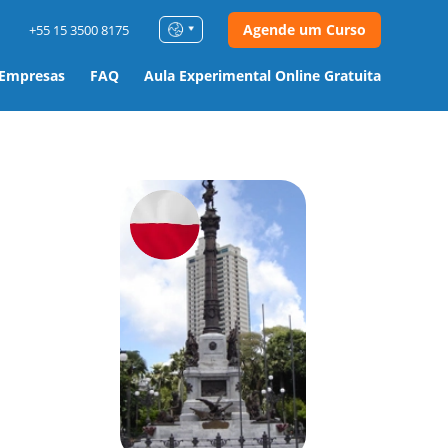
Agende um Curso
+55 15 3500 8175
 Empresas
FAQ
Aula Experimental Online Gratuita