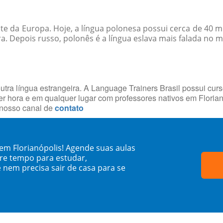
este da Europa. Hoje, a língua polonesa possui cerca de 40
ra. Depois russo, polonês é a língua eslava mais falada no 
utra língua estrangeira. A Language Trainers Brasil possui cur
r hora e em qualquer lugar com professores nativos em Floria
 nosso canal de
contato
em Florianópolis! Agende suas aulas
re tempo para estudar,
 nem precisa sair de casa para se