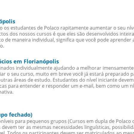
ópolis
o os estudantes de Polaco rapitamente aumentar o seu níve
os dos nossos cursos é que eles são desenvolvidos inteir
o de maneira individual, significa que você pode aprender a
o.
ócios em Florianópolis
sinados individualmente ajudando a melhorar imensamente
iciar o seu curso, muito em breve você já estará preparado
outras áreas de estudo. Estudantes do nível iniciante dev
ticas para entender e responder um e-mail, bem como um ní
ativa.
upo fechado)
níveis para pequenos grupos (Cursos em dupla de Polaco 
 devem ter as mesmas necessidades linguísticas, possibil
. Todos os participantes devem ser matriculados ao mesm