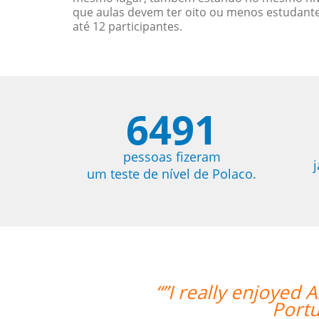
que aulas devem ter oito ou menos estudant
até 12 participantes.
6491
pessoas fizeram
um teste de nível de Polaco.
a's teaching style and I feel I've rea
uese.I'm looking forward to continuin