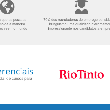
a que as pessoas
70% dos recrutadores de emprego consid
molda a maneira
bilinguismo uma qualidade extremame
as veem o mundo
impressionante nos candidatos a empr
renciais
ial de cursos para