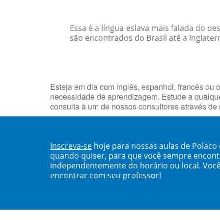
Essa é a língua eslava mais falada do o
são encontrados do Brasil até a Inglater
Esteja em dia com inglês, espanhol, francês ou o
necessidade de aprendizagem. Estude a qualque
consulta à um de nossos consultores através de
Inscreva-se
hoje para nossas aulas de Polaco 
quando quiser, para que você sempre encont
independentemente do horário ou local. Você
encontrar com seu professor!