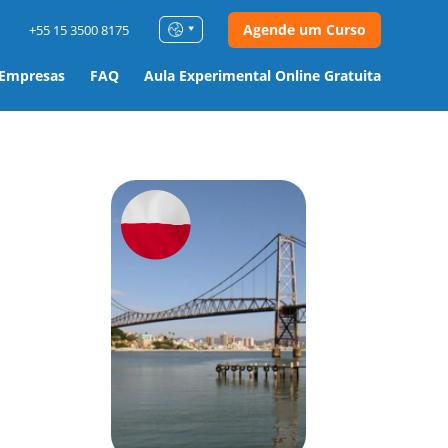
Agende um Curso
+55 15 3500 8175
 Empresas
FAQ
Aula Experimental Online Gratuita