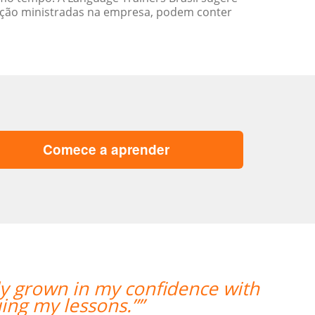
ação ministradas na empresa, podem conter
Comece a aprender
 had my second class with Carol and i
and I am looking fo