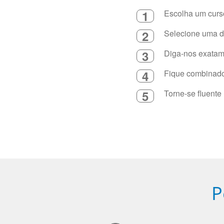
1
Escolha um curso
2
Selecione uma du
3
Diga-nos exatame
4
Fique combinado 
5
Torne-se fluente
P