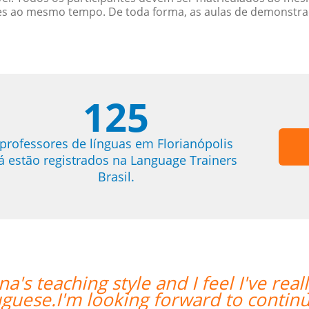
es ao mesmo tempo. De toda forma, as aulas de demonstr
125
professores de línguas em Florianópolis
já estão registrados na Language Trainers
Brasil.
lly grown in my confidence with
“”I
g my lessons.””