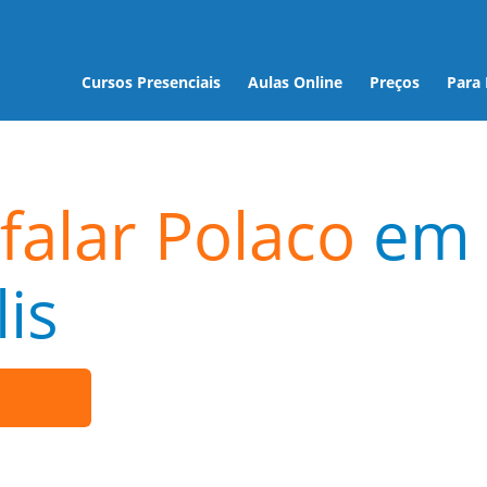
Cursos Presenciais
Aulas Online
Preços
Para
falar Polaco
em
is