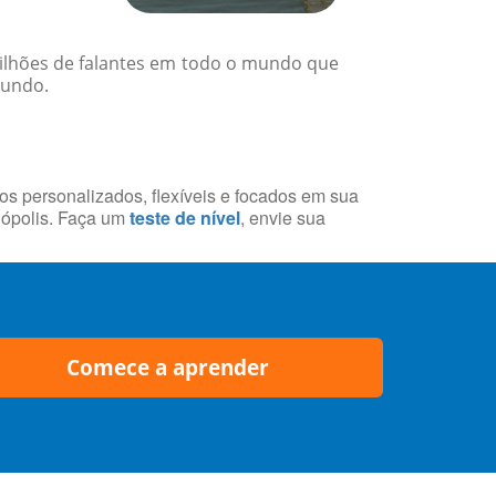
 milhões de falantes em todo o mundo que
mundo.
sos personalizados, flexíveis e focados em sua
nópolis. Faça um
teste de nível
, envie sua
Comece a aprender