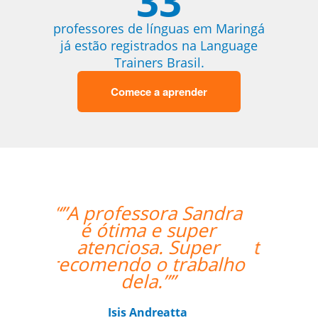
33
professores de línguas em Maringá
já estão registrados na Language
Trainers Brasil.
Comece a aprender
“”My wife likes the
lessons and the
teacher's punctuality.””
Seok Kwon
Curso de em Goiânia, CJ Selecta