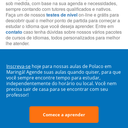
sob medida, com base na sua agenda e necessidades,
sempre contando com tutores qualificados e nativos.
Faça um de nossos
testes de nível
on-line e grátis para
descobrir qual o melhor ponto de partida para começar a
estudar o idioma que você deseja aprender. Entre em
contato
caso tenha dúvidas sobre nossos vários pacotes
de cursos de idiomas, todos personalizados para melhor
lhe atender.
Inscreva-se
hoje para nossas aulas de Polaco em
Maringá! Agende suas aulas quando quiser, para que
você sempre encontre tempo para estudar,
independentemente do horário ou local. Você nem
precisa sair de casa para se encontrar com seu
professor!
Comece a aprender