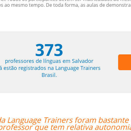
es ao mesmo tempo. De toda forma, as aulas de demonstr
373
professores de línguas em Salvador
já estão registrados na Language Trainers
Brasil.
e fáceis. Ser capaz de coordenar as
mia foi uma grande ajuda.””