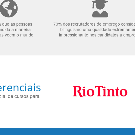
a que as pessoas
70% dos recrutadores de emprego consid
molda a maneira
bilinguismo uma qualidade extremame
as veem o mundo
impressionante nos candidatos a empr
renciais
ial de cursos para