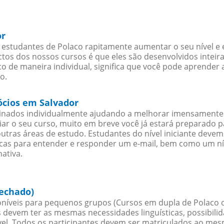
or
estudantes de Polaco rapitamente aumentar o seu nível e 
os dos nossos cursos é que eles são desenvolvidos inteir
o de maneira individual, significa que você pode aprender a
o.
ócios em Salvador
sinados individualmente ajudando a melhorar imensamente
iciar o seu curso, muito em breve você já estará preparado
outras áreas de estudo. Estudantes do nível iniciante dev
ticas para entender e responder um e-mail, bem como um ní
ativa.
fechado)
níveis para pequenos grupos (Cursos em dupla de Polaco 
 devem ter as mesmas necessidades linguísticas, possibil
. Todos os participantes devem ser matriculados ao mesm