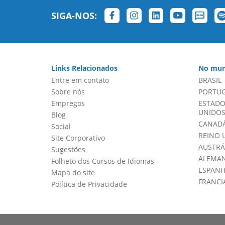
SIGA-NOS:
Links Relacionados
No mun
Entre em contato
BRASIL
Sobre nós
PORTU
Empregos
ESTADO
UNIDOS 
Blog
CANADÁ
Social
REINO 
Site Corporativo
AUSTRÁ
Sugestões
ALEMA
Folheto dos Cursos de Idiomas
ESPAN
Mapa do site
FRANCI
Política de Privacidade