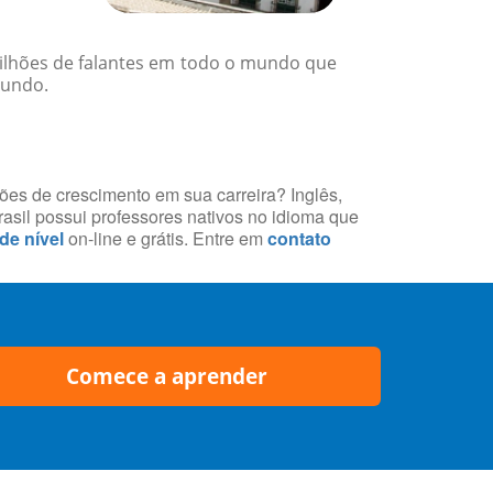
 milhões de falantes em todo o mundo que
mundo.
ções de crescimento em sua carreira? Inglês,
asil possui professores nativos no idioma que
 de nível
on-line e grátis. Entre em
contato
Comece a aprender