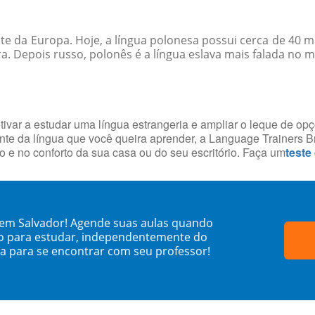
este da Europa. Hoje, a língua polonesa possui cerca de 40
ra. Depois russo, polonês é a língua eslava mais falada no 
tivar a estudar uma língua estrangeria e ampliar o leque de op
te da língua que você queira aprender, a Language Trainers Br
 e no conforto da sua casa ou do seu escritório. Faça um
teste
 em Salvador! Agende suas aulas quando
o para estudar, independentemente do
sa para se encontrar com seu professor!