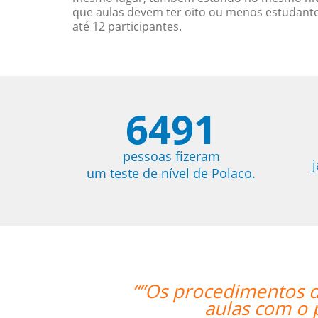
que aulas devem ter oito ou menos estudant
até 12 participantes.
6491
pessoas fizeram
um teste de nível de Polaco.
 da Language Trainers foram bastant
o professor que tem relativa autono