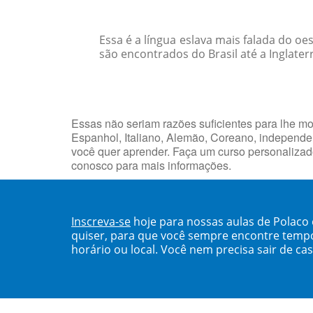
Essa é a língua eslava mais falada do o
são encontrados do Brasil até a Inglater
Essas não seriam razões suficientes para lhe mo
Espanhol, Italiano, Alemão, Coreano, independen
você quer aprender. Faça um curso personalizado
conosco para mais informações.
Inscreva-se
hoje para nossas aulas de Polaco
quiser, para que você sempre encontre temp
horário ou local. Você nem precisa sair de ca