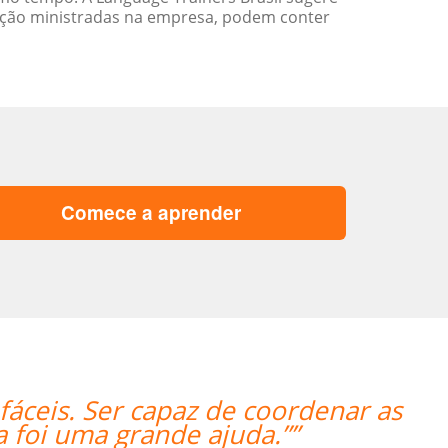
ação ministradas na empresa, podem conter
Comece a aprender
“”Everything went excellently! The 
and it