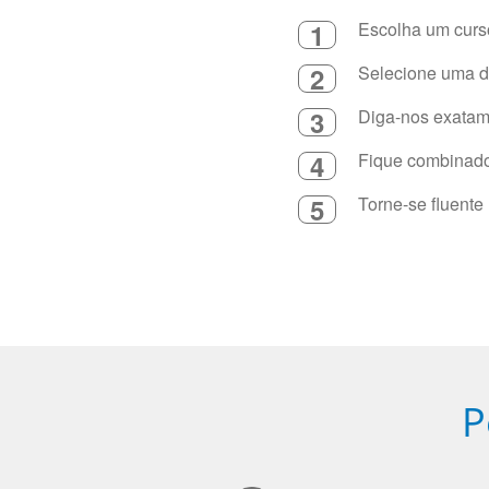
1
Escolha um curso
2
Selecione uma du
3
Diga-nos exatame
4
Fique combinado 
5
Torne-se fluente
P