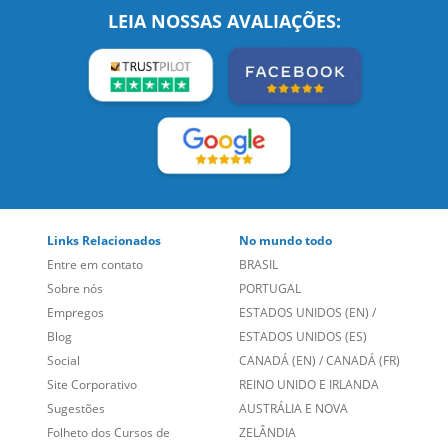
Links Relacionados
No mundo todo
Entre em contato
BRASIL
Sobre nós
PORTUGAL
Empregos
ESTADOS UNIDOS (EN)
/
Blog
ESTADOS UNIDOS (ES)
Social
CANADÁ (EN)
/
CANADÁ (FR)
Site Corporativo
REINO UNIDO E IRLANDA
Sugestões
AUSTRÁLIA E NOVA
Folheto dos Cursos de
ZELÂNDIA
Idiomas
ALEMANHA
Mapa do site
ESPANHA
Política de Privacidade
FRANCIA