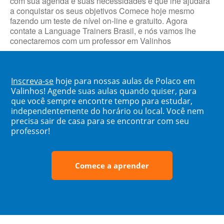
com sua agenda e suas necessidades e que lhe ajudará
a conquistar os seus objetivos Comece hoje mesmo
fazendo um teste de nível on-line e gratuito. Agora
contate a Language Trainers Brasil, e nós vamos lhe
conectaremos com um professor em Valinhos
Inscreva-se
hoje para nossas aulas de Polaco em
Valinhos! Agende suas aulas quando quiser, para
que você sempre encontre tempo para estudar,
independentemente do horário ou local. Você nem
precisa sair de casa para se encontrar com seu
professor!
Comece a aprender