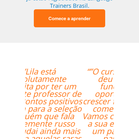
Trainers Brasil.
Comece a aprender
“”O curso foi ótimo, e
deu aos nossos
funcionários a
oportunidade de
crescer fora do horário
comercial normal.
Vamos continuar a usar
a sua empresa como
um parceiro daqui
para frente””