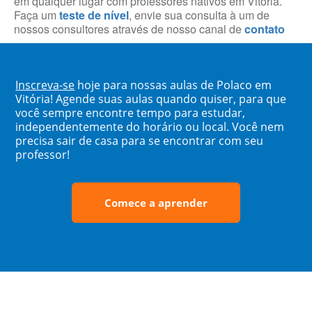
em qualquer lugar com professores nativos em Vitória.
Faça um
teste de nível
, envie sua consulta à um de
nossos consultores através de nosso canal de
contato
Inscreva-se
hoje para nossas aulas de Polaco em
Vitória! Agende suas aulas quando quiser, para que
você sempre encontre tempo para estudar,
independentemente do horário ou local. Você nem
precisa sair de casa para se encontrar com seu
professor!
Comece a aprender