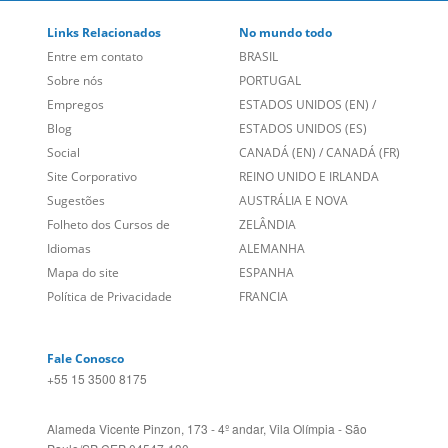
Links Relacionados
No mundo todo
Entre em contato
BRASIL
Sobre nós
PORTUGAL
Empregos
ESTADOS UNIDOS (EN)
/
Blog
ESTADOS UNIDOS (ES)
Social
CANADÁ (EN)
/
CANADÁ (FR)
Site Corporativo
REINO UNIDO E IRLANDA
Sugestões
AUSTRÁLIA E NOVA
Folheto dos Cursos de
ZELÂNDIA
Idiomas
ALEMANHA
Mapa do site
ESPANHA
Política de Privacidade
FRANCIA
Fale Conosco
+55 15 3500 8175
Alameda Vicente Pinzon, 173 - 4º andar, Vila Olímpia - São
Paulo/SP CEP 04547-130