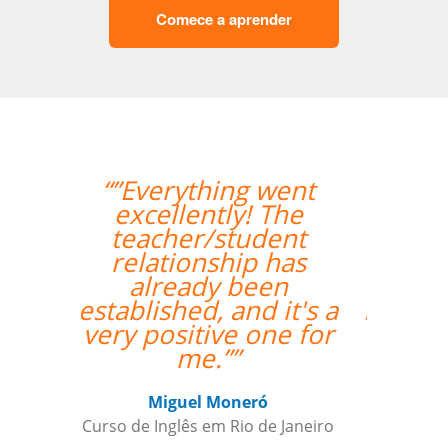
Comece a aprender
“”The class with Ivo
went well. He knows
his stuff and is very
helpful. He replies
quickly outside class
hours as well if I have
questions. ””
Indra Maya Gurung
Curso de Português em Santos