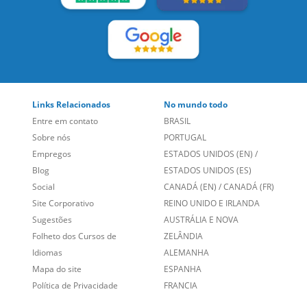
Links Relacionados
No mundo todo
Entre em contato
BRASIL
Sobre nós
PORTUGAL
Empregos
ESTADOS UNIDOS (EN)
/
Blog
ESTADOS UNIDOS (ES)
Social
CANADÁ (EN)
/
CANADÁ (FR)
Site Corporativo
REINO UNIDO E IRLANDA
Sugestões
AUSTRÁLIA E NOVA
Folheto dos Cursos de
ZELÂNDIA
Idiomas
ALEMANHA
Mapa do site
ESPANHA
Política de Privacidade
FRANCIA