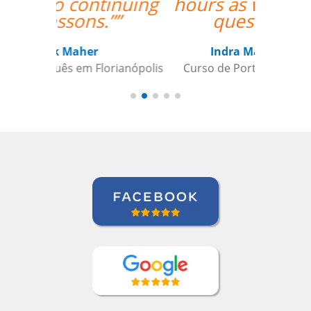
hours as well if I have
questions. ””
Indra Maya Gurung
Curso de Português em Santos