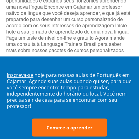
oportunidades e expanda seus horizontes aprendendo
uma nova língua Encontre em Cajamar um professor
nativo da língua que você deseja aprender, e que já está
preparado para desenhar um curso personalizado de
acordo com os seus interesses de aprendizagem Inicie
hoje a sua jornada de aprendizado de uma nova língua.
Faça um teste de nível on-line e gratuito Agora mande
uma consulta à Language Trainers Brasil para saber
mais sobre nossos pacotes de cursos personalizados
Inscreva-se
hoje para nossas aulas de Português em
Cajamar! Agende suas aulas quando quiser, para que
você sempre encontre tempo para estudar,
independentemente do horário ou local. Você nem
precisa sair de casa para se encontrar com seu
professor!
Comece a aprender