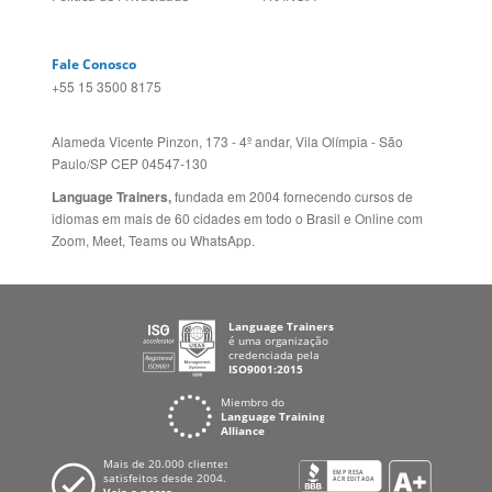
Sugestões
AUSTRÁLIA E NOVA
Folheto dos Cursos de
ZELÂNDIA
Idiomas
ALEMANHA
Mapa do site
ESPANHA
Política de Privacidade
FRANCIA
Fale Conosco
+55 15 3500 8175
Alameda Vicente Pinzon, 173 - 4º andar, Vila Olímpia - São
Paulo/SP CEP 04547-130
Language Trainers,
fundada em 2004 fornecendo cursos de
idiomas em mais de 60 cidades em todo o Brasil e Online com
Zoom, Meet, Teams ou WhatsApp.