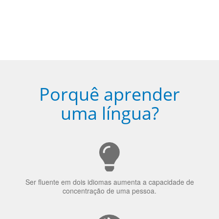
sua cidade (ou online)
5
Torne-se fluente no idioma
escolhido
Porquê aprender
uma língua?