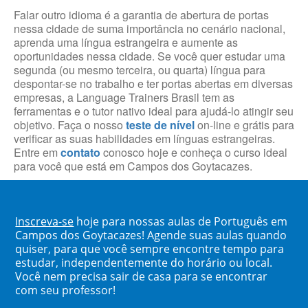
Falar outro idioma é a garantia de abertura de portas
nessa cidade de suma importância no cenário nacional,
aprenda uma língua estrangeira e aumente as
oportunidades nessa cidade. Se você quer estudar uma
segunda (ou mesmo terceira, ou quarta) língua para
despontar-se no trabalho e ter portas abertas em diversas
empresas, a Language Trainers Brasil tem as
ferramentas e o tutor nativo ideal para ajudá-lo atingir seu
objetivo. Faça o nosso
teste de nível
on-line e grátis para
verificar as suas habilidades em línguas estrangeiras.
Entre em
contato
conosco hoje e conheça o curso ideal
para você que está em Campos dos Goytacazes.
Inscreva-se
hoje para nossas aulas de Português em
Campos dos Goytacazes! Agende suas aulas quando
quiser, para que você sempre encontre tempo para
estudar, independentemente do horário ou local.
Você nem precisa sair de casa para se encontrar
com seu professor!