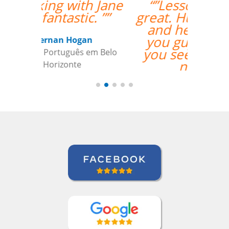
“”Lessons are going
great. Hugo is very nice
and helpful. I found
you guys online and
you seemed to fit my
needs for
individualized training
the best.””
Paul Rombach
Curso de Português em Recife