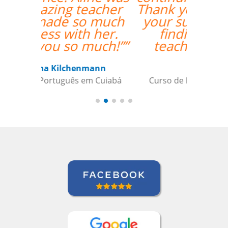
Thank you so much for
your support and for
finding the best
teacher for me. ””
Ami Alsh
Curso de Português em Belém