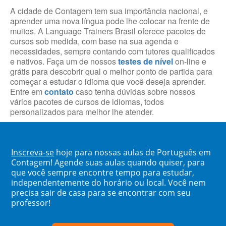
A cidade de Contagem tem sua importância nacional, e
aprender uma nova língua pode lhe colocar na frente de
muitos. A Language Trainers Brasil oferece pacotes de
cursos sob medida, com base na sua agenda e
necessidades, sempre contando com tutores qualificados
e nativos. Faça um de nossos
testes de nível
on-line e
grátis para descobrir qual o melhor ponto de partida para
começar a estudar o idioma que você deseja aprender.
Entre em
contato
caso tenha dúvidas sobre nossos
vários pacotes de cursos de idiomas, todos
personalizados para melhor lhe atender.
Inscreva-se
hoje para nossas aulas de Português em
Contagem! Agende suas aulas quando quiser, para
que você sempre encontre tempo para estudar,
independentemente do horário ou local. Você nem
precisa sair de casa para se encontrar com seu
professor!