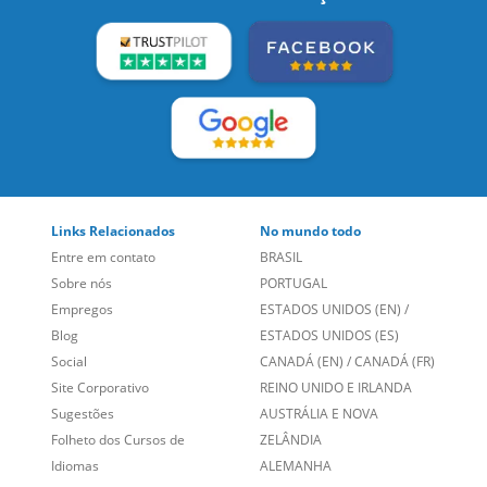
Links Relacionados
No mundo todo
Entre em contato
BRASIL
Sobre nós
PORTUGAL
Empregos
ESTADOS UNIDOS (EN)
/
Blog
ESTADOS UNIDOS (ES)
Social
CANADÁ (EN)
/
CANADÁ (FR)
Site Corporativo
REINO UNIDO E IRLANDA
Sugestões
AUSTRÁLIA E NOVA
Folheto dos Cursos de
ZELÂNDIA
Idiomas
ALEMANHA