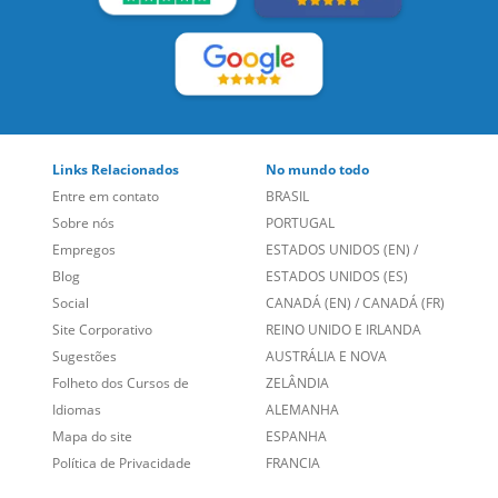
Links Relacionados
No mundo todo
Entre em contato
BRASIL
Sobre nós
PORTUGAL
Empregos
ESTADOS UNIDOS (EN)
/
Blog
ESTADOS UNIDOS (ES)
Social
CANADÁ (EN)
/
CANADÁ (FR)
Site Corporativo
REINO UNIDO E IRLANDA
Sugestões
AUSTRÁLIA E NOVA
Folheto dos Cursos de
ZELÂNDIA
Idiomas
ALEMANHA
Mapa do site
ESPANHA
Política de Privacidade
FRANCIA