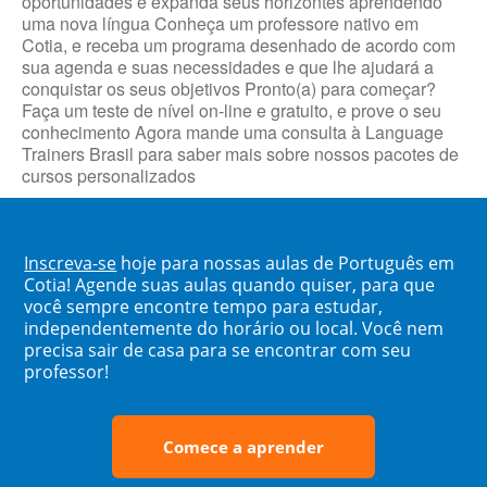
oportunidades e expanda seus horizontes aprendendo
uma nova língua Conheça um professore nativo em
Cotia, e receba um programa desenhado de acordo com
sua agenda e suas necessidades e que lhe ajudará a
conquistar os seus objetivos Pronto(a) para começar?
Faça um teste de nível on-line e gratuito, e prove o seu
conhecimento Agora mande uma consulta à Language
Trainers Brasil para saber mais sobre nossos pacotes de
cursos personalizados
Inscreva-se
hoje para nossas aulas de Português em
Cotia! Agende suas aulas quando quiser, para que
você sempre encontre tempo para estudar,
independentemente do horário ou local. Você nem
precisa sair de casa para se encontrar com seu
professor!
Comece a aprender