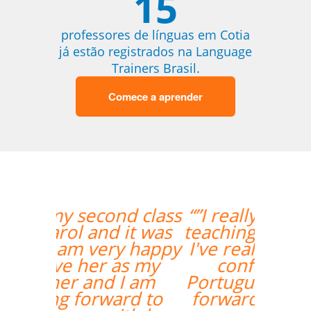
15
professores de línguas em Cotia
já estão registrados na Language
Trainers Brasil.
Comece a aprender
“”I really enjoyed Ana's
teaching style and I feel
I've really grown in my
confidence with
Portuguese.I'm looking
forward to continuing