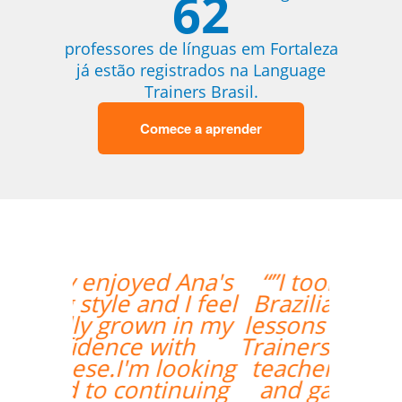
62
professores de línguas em Fortaleza
já estão registrados na Language
Trainers Brasil.
Comece a aprender
“”I took 40 hours of
Brazilian Portuguese
lessons with Language
Trainers in Manaus. My
teacher was a delight
and gave me lots of