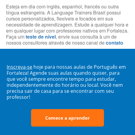
Esteja em dia com inglês, espanhol, francês ou outra
língua estrangeira. A Language Trainers Brasil possui
cursos personalizados, flexíveis e focados em sua
necessidade de aprendizagem. Estude a qualquer hora e
em qualquer lugar com professores nativos em Fortaleza.
Faça um
teste de nível
, envie sua consulta à um de
nossos consultores através de nosso canal de
contato
Inscreva-se
hoje para nossas aulas de Português em
Fortaleza! Agende suas aulas quando quiser, para
que você sempre encontre tempo para estudar,
independentemente do horário ou local. Você nem
precisa sair de casa para se encontrar com seu
professor!
Comece a aprender