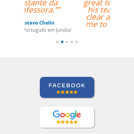
great teacher for me;
his teaching is very
clear and simple for
me to understand.””
Maxx Okuyama
Curso de Português em Jundiaí,
Sumidenso do Brasil