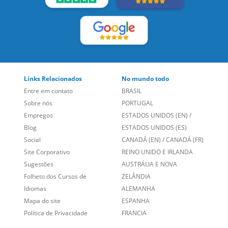
LEIA NOSSAS AVALIAÇÕES:
Links Relacionados
No mundo todo
Entre em contato
BRASIL
Sobre nós
PORTUGAL
Empregos
ESTADOS UNIDOS (EN)
/
Blog
ESTADOS UNIDOS (ES)
Social
CANADÁ (EN)
/
CANADÁ (FR)
Site Corporativo
REINO UNIDO E IRLANDA
Sugestões
AUSTRÁLIA E NOVA
Folheto dos Cursos de
ZELÂNDIA
Idiomas
ALEMANHA