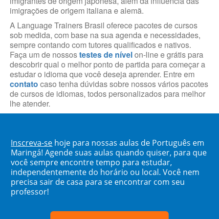
imigrantes de origem japonesa, além da influência das
imigrações de origem italiana e alemã.
A Language Trainers Brasil oferece pacotes de cursos
sob medida, com base na sua agenda e necessidades,
sempre contando com tutores qualificados e nativos.
Faça um de nossos
testes de nível
on-line e grátis para
descobrir qual o melhor ponto de partida para começar a
estudar o idioma que você deseja aprender. Entre em
contato
caso tenha dúvidas sobre nossos vários pacotes
de cursos de idiomas, todos personalizados para melhor
lhe atender.
Inscreva-se
hoje para nossas aulas de Português em
Maringá! Agende suas aulas quando quiser, para que
você sempre encontre tempo para estudar,
independentemente do horário ou local. Você nem
precisa sair de casa para se encontrar com seu
professor!