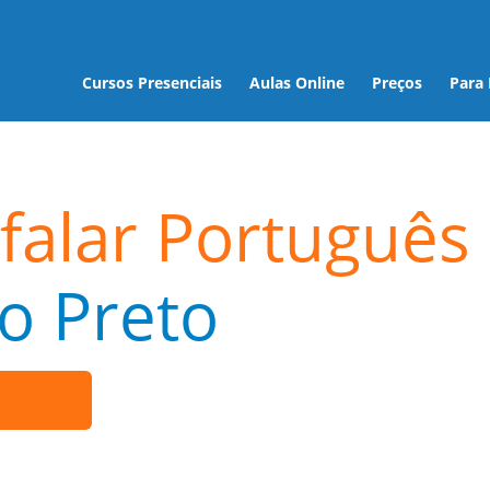
Cursos Presenciais
Aulas Online
Preços
Para
falar Português
o Preto