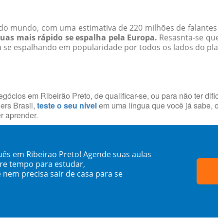
a do mundo, com uma estimativa de 220 ​​milhões de falante
as mais rápido se espalha pela Europa.
Resasnta-se que
á se espalhando em popularidade por todos os lados do pla
ócios em Ribeirão Preto, de qualificar-se, ou para não ter d
rs Brasil,
teste o seu nível
em uma língua que você já sabe, o
r aprender.
uês em Ribeirao Preto! Agende suas aulas
re tempo para estudar,
 nem precisa sair de casa para se