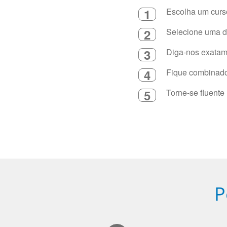
1
Escolha um curso
2
Selecione uma du
3
Diga-nos exatame
4
Fique combinado 
5
Torne-se fluente
P