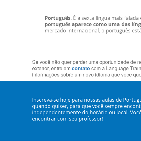
Português
. É a sexta língua mais falad
português aparece como uma das língu
mercado internacional, o português est
Se você não quer perder uma oportunidade de neg
exterior, entre em
contato
com a Language Traine
informações sobre um novo idioma que você que
Inscreva-se
hoje para nossas aulas de Portug
quando quiser, para que você sempre encont
independentemente do horário ou local. Você
encontrar com seu professor!