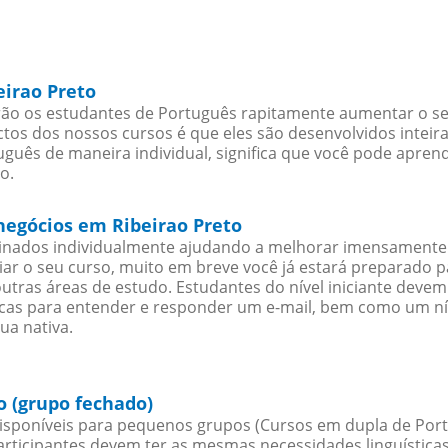
eirao Preto
rão os estudantes de Português rapitamente aumentar o seu
os dos nossos cursos é que eles são desenvolvidos inteir
guês de maneira individual, significa que você pode aprend
o.
negócios em Ribeirao Preto
sinados individualmente ajudando a melhorar imensamente
iciar o seu curso, muito em breve você já estará preparado
outras áreas de estudo. Estudantes do nível iniciante dev
ticas para entender e responder um e-mail, bem como um ní
ua nativa.
o (grupo fechado)
sponíveis para pequenos grupos (Cursos em dupla de Port
rticipantes devem ter as mesmas necessidades linguística