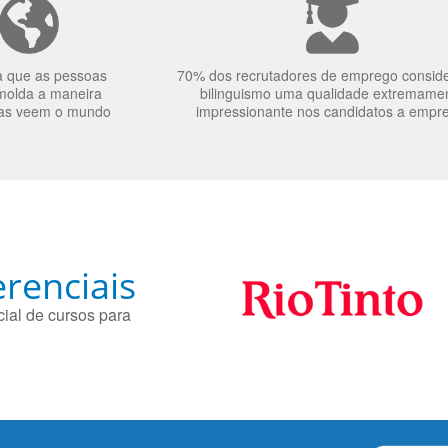
a que as pessoas
70% dos recrutadores de emprego consid
molda a maneira
bilinguismo uma qualidade extremame
as veem o mundo
impressionante nos candidatos a empr
renciais
ial de cursos para