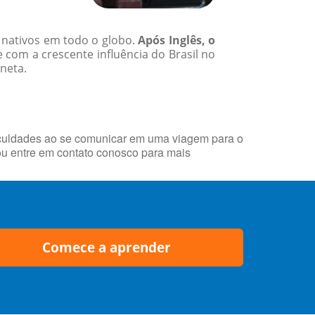
s nativos em todo o globo.
Após Inglês, o
 com a crescente influência do Brasil no
neta.
ificuldades ao se comunicar em uma viagem para o
u entre em contato conosco para mais
Comece a aprender