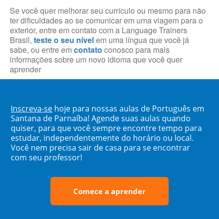
Se você quer melhorar seu currículo ou mesmo para não
ter dificuldades ao se comunicar em uma viagem para o
exterior, entre em contato com a Language Trainers
Brasil,
teste o seu nível
em uma língua que você já
sabe, ou entre em
contato
conosco para mais
informações sobre um novo idioma que você quer
aprender
Inscreva-se
hoje para nossas aulas de Português em
Santana de Parnaíba! Agende suas aulas quando
quiser, para que você sempre encontre tempo para
estudar, independentemente do horário ou local.
Você nem precisa sair de casa para se encontrar
com seu professor!
Comece a aprender