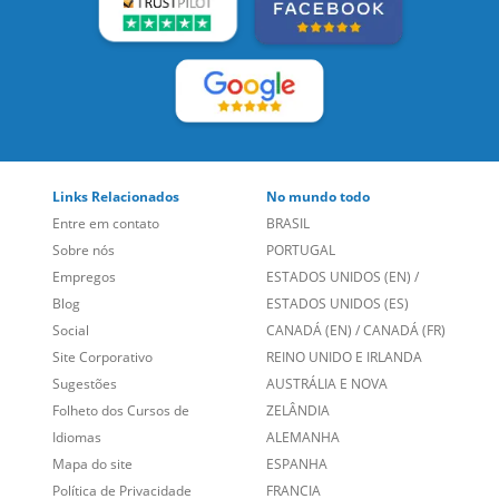
Links Relacionados
No mundo todo
Entre em contato
BRASIL
Sobre nós
PORTUGAL
Empregos
ESTADOS UNIDOS (EN)
/
Blog
ESTADOS UNIDOS (ES)
Social
CANADÁ (EN)
/
CANADÁ (FR)
Site Corporativo
REINO UNIDO E IRLANDA
Sugestões
AUSTRÁLIA E NOVA
Folheto dos Cursos de
ZELÂNDIA
Idiomas
ALEMANHA
Mapa do site
ESPANHA
Política de Privacidade
FRANCIA