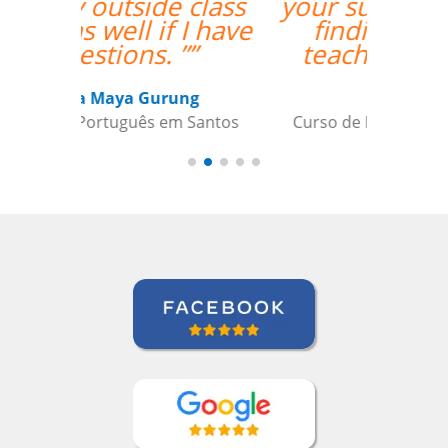
your support and for
finding the best
teacher for me. ””
Ami Alsh
Curso de Português em Belém