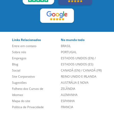
Links Relacionados
No mundo todo
Entre em contato
BRASIL
Sobre nós
PORTUGAL
Empregos
ESTADOS UNIDOS (EN)
/
Blog
ESTADOS UNIDOS (ES)
Social
CANADÁ (EN)
/
CANADÁ (FR)
Site Corporativo
REINO UNIDO E IRLANDA
Sugestões
AUSTRÁLIA E NOVA
Folheto dos Cursos de
ZELÂNDIA
Idiomas
ALEMANHA
Mapa do site
ESPANHA
Política de Privacidade
FRANCIA