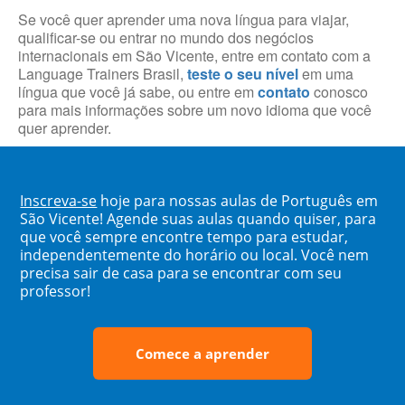
Se você quer aprender uma nova língua para viajar,
qualificar-se ou entrar no mundo dos negócios
internacionais em São Vicente, entre em contato com a
Language Trainers Brasil,
teste o seu nível
em uma
língua que você já sabe, ou entre em
contato
conosco
para mais informações sobre um novo idioma que você
quer aprender.
Inscreva-se
hoje para nossas aulas de Português em
São Vicente! Agende suas aulas quando quiser, para
que você sempre encontre tempo para estudar,
independentemente do horário ou local. Você nem
precisa sair de casa para se encontrar com seu
professor!
Comece a aprender