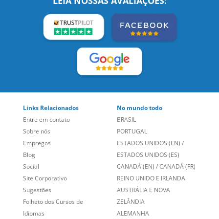
Links Relacionados
No mundo todo
Entre em contato
BRASIL
Sobre nós
PORTUGAL
Empregos
ESTADOS UNIDOS (EN)
/
Blog
ESTADOS UNIDOS (ES)
Social
CANADÁ (EN)
/
CANADÁ (FR)
Site Corporativo
REINO UNIDO E IRLANDA
Sugestões
AUSTRÁLIA E NOVA
Folheto dos Cursos de
ZELÂNDIA
Idiomas
ALEMANHA
Mapa do site
ESPANHA