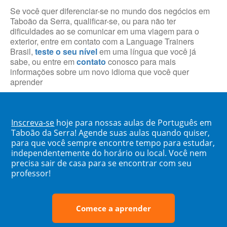
Se você quer diferenciar-se no mundo dos negócios em
Taboão da Serra, qualificar-se, ou para não ter
dificuldades ao se comunicar em uma viagem para o
exterior, entre em contato com a Language Trainers
Brasil,
teste o seu nível
em uma língua que você já
sabe, ou entre em
contato
conosco para mais
informações sobre um novo idioma que você quer
aprender
Inscreva-se
hoje para nossas aulas de Português em
Taboão da Serra! Agende suas aulas quando quiser,
para que você sempre encontre tempo para estudar,
independentemente do horário ou local. Você nem
precisa sair de casa para se encontrar com seu
professor!
Comece a aprender