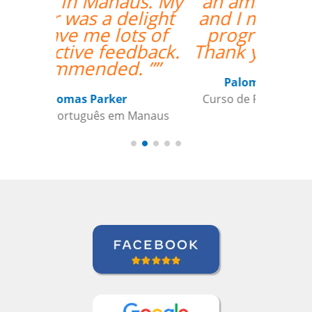
an amazing teacher
and I made so much
progress with her.
Thank you so much!””
Paloma Kilchenmann
Curso de Português em Cuiabá