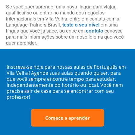
Se você quer aprender uma nova língua para viajar,
qualificar-se ou entrar no mundo dos negócios
internacionais em Vila Velha, entre em contato com a
Language Trainers Brasil
,
teste o seu nível
em uma
língua que você já sabe, ou entre em
contato
conosco
para mais informações sobre um novo idioma que você
quer aprender
.
Inscreva-se
hoje para nossas aulas de Português em
Vila Velha! Agende suas aulas quando quiser, para
que você sempre encontre tempo para estudar,
independentemente do horário ou local. Você nem
precisa sair de casa para se encontrar com seu
professor!
Comece a aprender