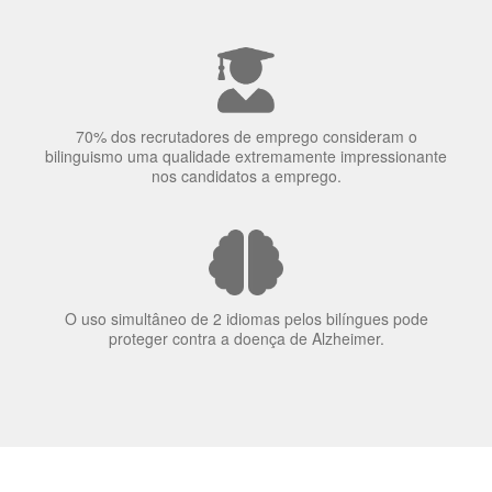
A língua que as pessoas falam molda a maneira como
elas veem o mundo
70% dos recrutadores de emprego consideram o
bilinguismo uma qualidade extremamente impressionante
nos candidatos a emprego.
O uso simultâneo de 2 idiomas pelos bilíngues pode
proteger contra a doença de Alzheimer.