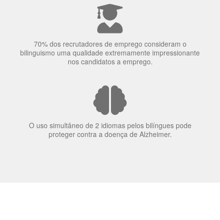
A língua que as pessoas falam molda a maneira como
elas veem o mundo
70% dos recrutadores de emprego consideram o
bilinguismo uma qualidade extremamente impressionante
nos candidatos a emprego.
O uso simultâneo de 2 idiomas pelos bilíngues pode
proteger contra a doença de Alzheimer.