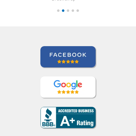
Todd Johnson
Curso de Inglês em Indianapolis,
International Aerospace Tubes