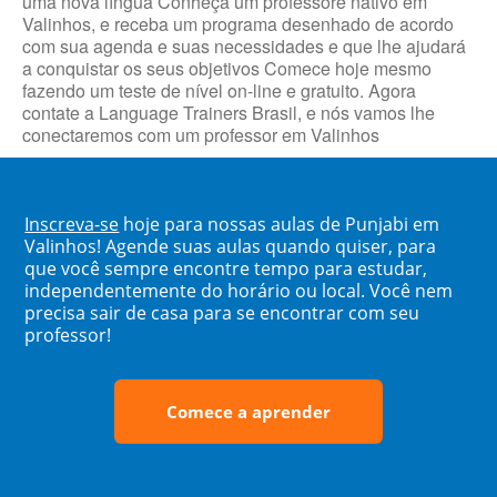
uma nova língua Conheça um professore nativo em
Valinhos, e receba um programa desenhado de acordo
com sua agenda e suas necessidades e que lhe ajudará
a conquistar os seus objetivos Comece hoje mesmo
fazendo um teste de nível on-line e gratuito. Agora
contate a Language Trainers Brasil, e nós vamos lhe
conectaremos com um professor em Valinhos
Inscreva-se
hoje para nossas aulas de Punjabi em
Valinhos! Agende suas aulas quando quiser, para
que você sempre encontre tempo para estudar,
independentemente do horário ou local. Você nem
precisa sair de casa para se encontrar com seu
professor!
Comece a aprender