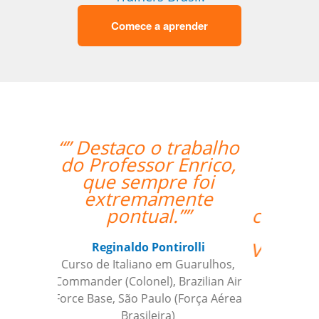
Comece a aprender
“”O curso foi ótimo, e
deu aos nossos
funcionários a
oportunidade de
crescer fora do horário
comercial normal.
Vamos continuar a usar
a sua empresa como
um parceiro daqui
para frente””