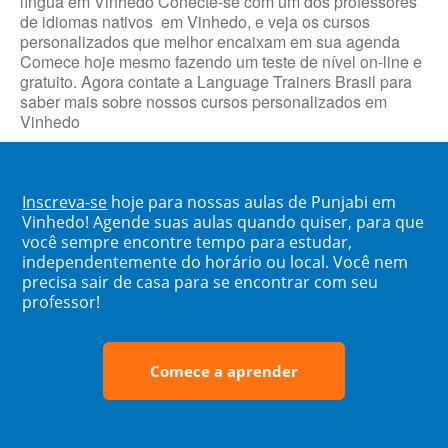
língua em Vinhedo Conecte-se com um dos professores
de idiomas nativos em Vinhedo, e veja os cursos
personalizados que melhor encaixam em sua agenda
Comece hoje mesmo fazendo um teste de nível on-line e
gratuito. Agora contate a Language Trainers Brasil para
saber mais sobre nossos cursos personalizados em
Vinhedo
Inscreva-se
hoje para nossas aulas de Punjabi em
Vinhedo! Agende suas aulas quando quiser, para que
você sempre encontre tempo para estudar,
independentemente do horário ou local. Você nem
precisa sair de casa para se encontrar com seu
professor!
Comece a aprender