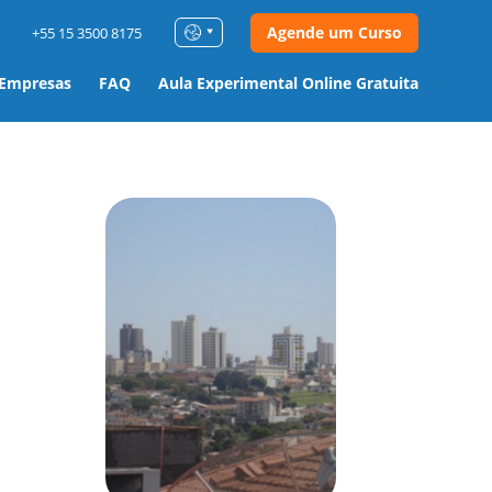
Agende um Curso
+55 15 3500 8175
 Empresas
FAQ
Aula Experimental Online Gratuita