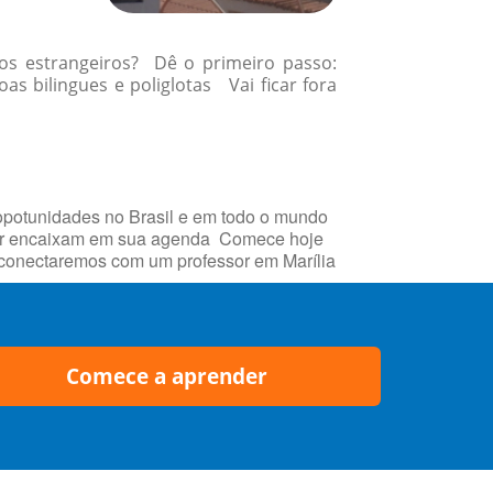
gos estrangeiros? Dê o primeiro passo:
 bilingues e poliglotas Vai ficar fora
 opotunidades no Brasil e em todo o mundo
lhor encaixam em sua agenda Comece hoje
e conectaremos com um professor em Marília
Comece a aprender