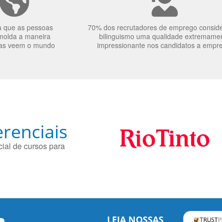
a que as pessoas
70% dos recrutadores de emprego consid
molda a maneira
bilinguismo uma qualidade extremame
as veem o mundo
impressionante nos candidatos a empr
renciais
ial de cursos para
LEIA NOSSAS