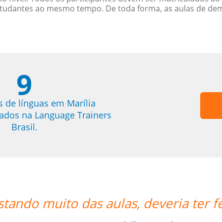
studantes ao mesmo tempo. De toda forma, as aulas de d
9
s de línguas em Marília
trados na Language Trainers
Brasil.
feito antes via online!!””