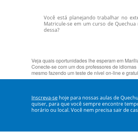
Você está planejando trabalhar no ext
Matricule-se em um curso de Quechua n
dessa?
Veja quais oportunidades lhe esperam em Maríli
Conecte-se com um dos professores de idiomas 
mesmo fazendo um teste de nível on-line e gratu
Inscreva-se
hoje para nossas aulas de Quechu
quiser, para que você sempre encontre temp
horário ou local. Você nem precisa sair de ca