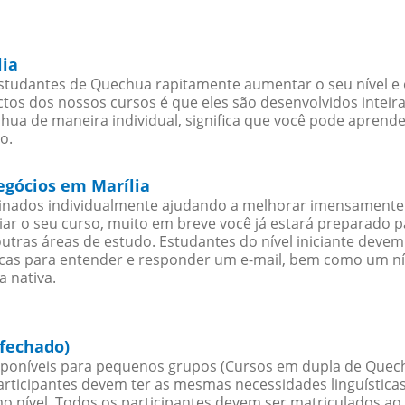
lia
estudantes de Quechua rapitamente aumentar o seu nível e 
os dos nossos cursos é que eles são desenvolvidos inteir
ua de maneira individual, significa que você pode aprender
o.
egócios em Marília
sinados individualmente ajudando a melhorar imensamente
iciar o seu curso, muito em breve você já estará preparado
outras áreas de estudo. Estudantes do nível iniciante dev
ticas para entender e responder um e-mail, bem como um ní
 nativa.
 fechado)
poníveis para pequenos grupos (Cursos em dupla de Quec
rticipantes devem ter as mesmas necessidades linguística
nível. Todos os participantes devem ser matriculados ao