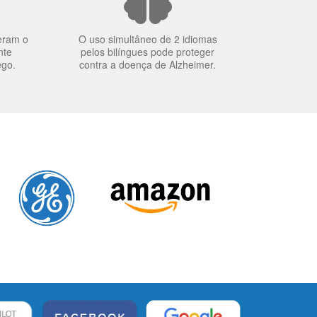
eram o
O uso simultâneo de 2 idiomas
nte
pelos bilíngues pode proteger
ego.
contra a doença de Alzheimer.