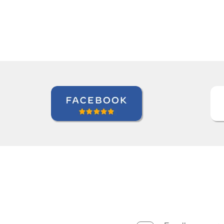
Andréia van Halst
Curso de Holandês em Curitiba