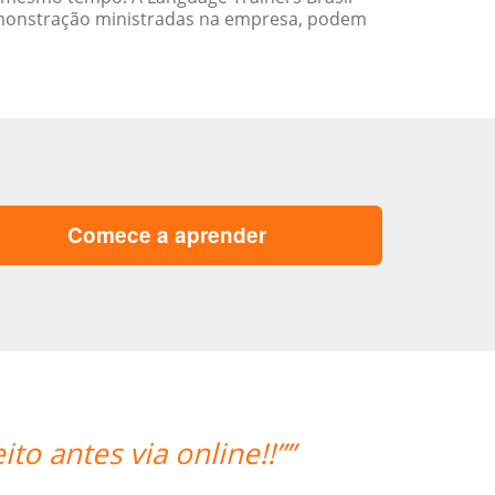
emonstração ministradas na empresa, podem
Comece a aprender
“”As aulas foram maravilhosas. O p