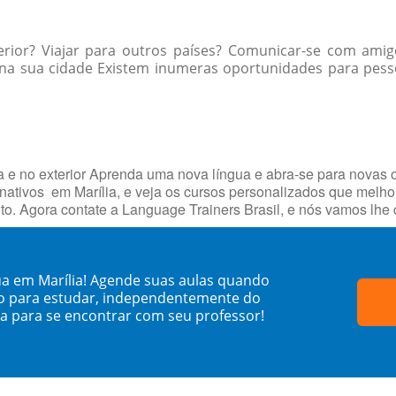
erior? Viajar para outros países? Comunicar-se com ami
a sua cidade Existem inumeras oportunidades para pessoas
a e no exterior Aprenda uma nova língua e abra-se para novas
nativos em Marília, e veja os cursos personalizados que me
ito. Agora contate a Language Trainers Brasil, e nós vamos lh
a em Marília! Agende suas aulas quando
o para estudar, independentemente do
sa para se encontrar com seu professor!