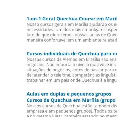
1-on-1 Geral Quechua Course em Marí
Nosso cursos gerais em Marília ajudarão os 
necessidades. Um dos mais empolgates aspect
fato de que oferecemos nossas aulas de Quech
maneira confortavel em um ambiente relaxad
Cursos individuais de Quechua para n
Nossos cursos de Alemão em Brasília são en
negócios. Não importa o nível o qual você in
situações de negócios, antes de passar para 
de: atender o telefone, competências linguís
trabalhar em um país onde Quechua é a língua
Aulas em duplas e pequenos grupos
Cursos de Quechua em Marília (grupo
Nossos cursos de Quechua estão também dis
empresa e em pequenos grupos). Todos os pa
e no mesmo lugar, também estando no mesmo 