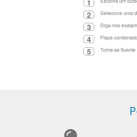
1
Escolha um curso
2
Selecione uma du
3
Diga-nos exatame
4
Fique combinado 
5
Torne-se fluente
P