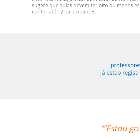
sugere que aulas devem ter oito ou menos e
conter até 12 participantes.
professore
já estão regis
 gostando muito das aulas, deveria ter 