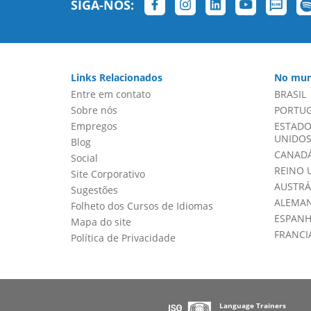
SIGA-NOS:
Links Relacionados
No mun
Entre em contato
BRASIL
Sobre nós
PORTU
Empregos
ESTADO
UNIDOS 
Blog
CANADÁ
Social
REINO 
Site Corporativo
AUSTRÁ
Sugestões
ALEMA
Folheto dos Cursos de Idiomas
ESPAN
Mapa do site
FRANCI
Política de Privacidade