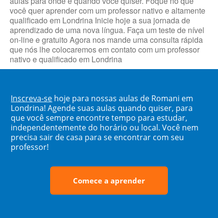
aulas para onde e quando você quiser. Foque no que
você quer aprender com um professor nativo e altamente
qualificado em Londrina Inicie hoje a sua jornada de
aprendizado de uma nova língua. Faça um teste de nível
on-line e gratuito Agora nos mande uma consulta rápida
que nós lhe colocaremos em contato com um professor
nativo e qualificado em Londrina
Inscreva-se
hoje para nossas aulas de Romani em
Londrina! Agende suas aulas quando quiser, para
que você sempre encontre tempo para estudar,
independentemente do horário ou local. Você nem
precisa sair de casa para se encontrar com seu
professor!
Comece a aprender