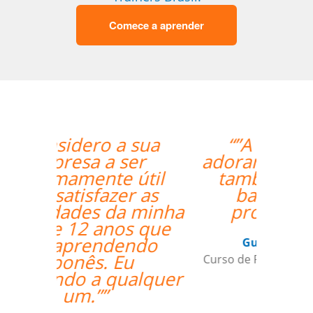
Comece a aprender
“”A aluna esta
adorando o curso e
também gostou
bastante da
professora.””
Gustavo Chelin
Curso de Português em Jundiaí