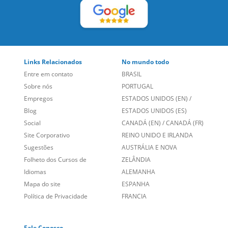
Entre em contato
BRASIL
Sobre nós
PORTUGAL
Empregos
ESTADOS UNIDOS (EN)
/
Blog
ESTADOS UNIDOS (ES)
Social
CANADÁ (EN)
/
CANADÁ (FR)
Site Corporativo
REINO UNIDO E IRLANDA
Sugestões
AUSTRÁLIA E NOVA
Folheto dos Cursos de
ZELÂNDIA
Idiomas
ALEMANHA
Mapa do site
ESPANHA
Política de Privacidade
FRANCIA
Fale Conosco
+55 15 3500 8175
Alameda Vicente Pinzon, 173 - 4º andar, Vila Olímpia - São
Paulo/SP CEP 04547-130
Language Trainers,
fundada em 2004 fornecendo cursos de
idiomas em mais de 60 cidades em todo o Brasil e Online com