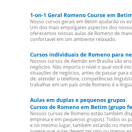
1-on-1 Geral Romeno Course em Beti
Nosso cursos gerais em Betim ajudarão os es
Um dos mais empolgates aspectos dos nossos 
oferecemos nossas aulas de Romeno de maneira
confortavel em um ambiente relaxado.
Cursos individuais de Romeno para n
Nossos cursos de Alemão em Brasília são en
negócios. Não importa o nível o qual você in
situações de negócios, antes de passar para 
de: atender o telefone, competências linguís
trabalhar em um país onde Romeno é a língua
Aulas em duplas e pequenos grupos
Cursos de Romeno em Betim (grupo f
Nossos cursos de Romeno estão também disp
empresa e em pequenos grupos). Todos os pa
e no mesmo lugar, também estando no mesmo 
sugere que aulas devem ter oito ou menos e