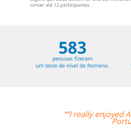
conter até 12 participantes.
583
pessoas fizeram
um teste de nível de Romeno.
a's teaching style and I feel I've rea
uese.I'm looking forward to continuin