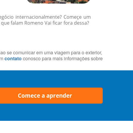
 negócio internacionalmente? Começe um
que falam Romeno Vai ficar fora dessa?
s ao se comunicar em uma viagem para o exterior,
em
contato
conosco para mais informações sobre
Comece a aprender