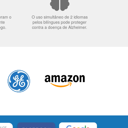
eram o
O uso simultâneo de 2 idiomas
nte
pelos bilíngues pode proteger
ego.
contra a doença de Alzheimer.