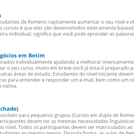
m
tudantes de Romeno rapitamente aumentar o seu nível e ef
cursos é que eles são desenvolvidos inteiramente baseado
 individual, significa que você pode aprender as palavras
egócios em Betim
sinados individualmente ajudando a melhorar imensamente
iciar o seu curso, muito em breve você já estará preparado
outras áreas de estudo. Estudantes do nível iniciante dev
ticas para entender e responder um e-mail, bem como um ní
 nativa.
echado)
oníveis para pequenos grupos (Cursos em dupla de Rome
rticipantes devem ter as mesmas necessidades linguística
nível. Todos os participantes devem ser matriculados ao
studantes ao mesmo tempo. De toda forma, as aulas de d