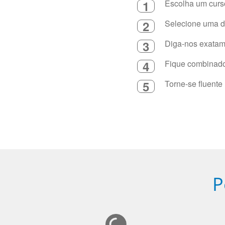
1
Escolha um curso
2
Selecione uma du
3
Diga-nos exatame
4
Fique combinado 
5
Torne-se fluente
P