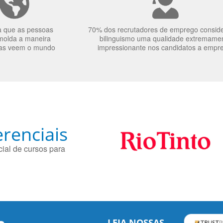
a que as pessoas
70% dos recrutadores de emprego consid
molda a maneira
bilinguismo uma qualidade extremame
as veem o mundo
impressionante nos candidatos a empr
renciais
ial de cursos para
LEIA NOSSAS