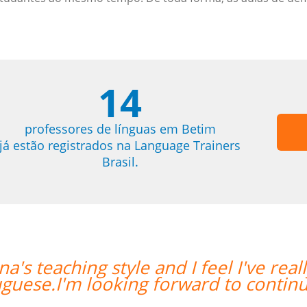
14
professores de línguas em Betim
já estão registrados na Language Trainers
Brasil.
lly grown in my confidence with
g my lessons.””