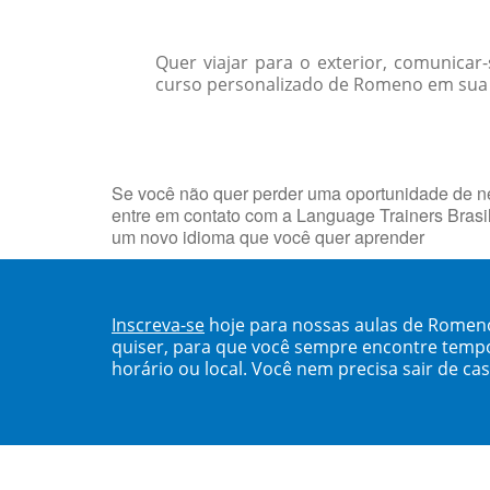
Quer viajar para o exterior, comunica
curso personalizado de Romeno em sua c
Se você não quer perder uma oportunidade de neg
entre em contato com a Language Trainers Brasi
um novo idioma que você quer aprender
Inscreva-se
hoje para nossas aulas de Romen
quiser, para que você sempre encontre temp
horário ou local. Você nem precisa sair de ca