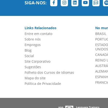
SIGA-NOS:
Links Relacionados
No mun
Entre em contato
BRASIL
Sobre nós
PORTU
Empregos
ESTADO
UNIDOS 
Blog
CANADÁ
Social
REINO 
Site Corporativo
AUSTRÁ
Sugestões
ALEMA
Folheto dos Cursos de Idiomas
ESPAN
Mapa do site
FRANCI
Política de Privacidade