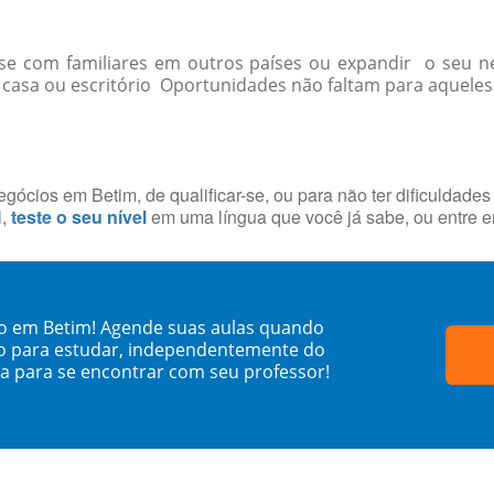
r-se com familiares em outros países ou expandir o seu
asa ou escritório Oportunidades não faltam para aqueles 
ócios em Betim, de qualificar-se, ou para não ter dificuldade
l,
teste o seu nível
em uma língua que você já sabe, ou entre 
o em Betim! Agende suas aulas quando
o para estudar, independentemente do
sa para se encontrar com seu professor!