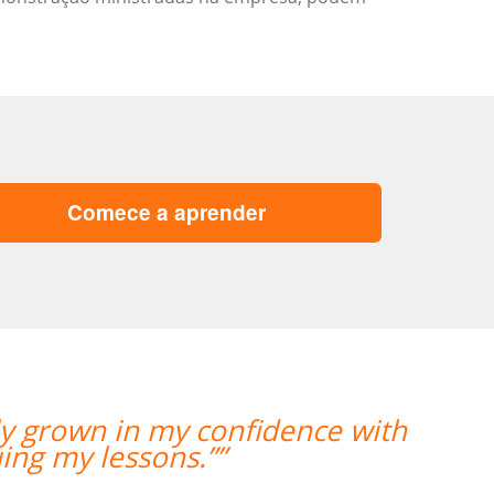
Comece a aprender
“” Destaco o trabalho do Professo