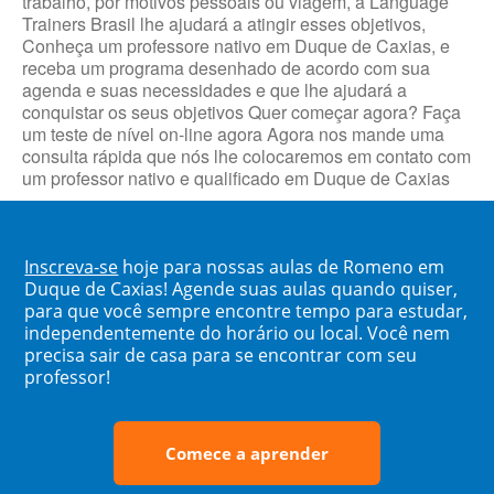
trabalho, por motivos pessoais ou viagem, a Language
Trainers Brasil lhe ajudará a atingir esses objetivos,
Conheça um professore nativo em Duque de Caxias, e
receba um programa desenhado de acordo com sua
agenda e suas necessidades e que lhe ajudará a
conquistar os seus objetivos Quer começar agora? Faça
um teste de nível on-line agora Agora nos mande uma
consulta rápida que nós lhe colocaremos em contato com
um professor nativo e qualificado em Duque de Caxias
Inscreva-se
hoje para nossas aulas de Romeno em
Duque de Caxias! Agende suas aulas quando quiser,
para que você sempre encontre tempo para estudar,
independentemente do horário ou local. Você nem
precisa sair de casa para se encontrar com seu
professor!
Comece a aprender