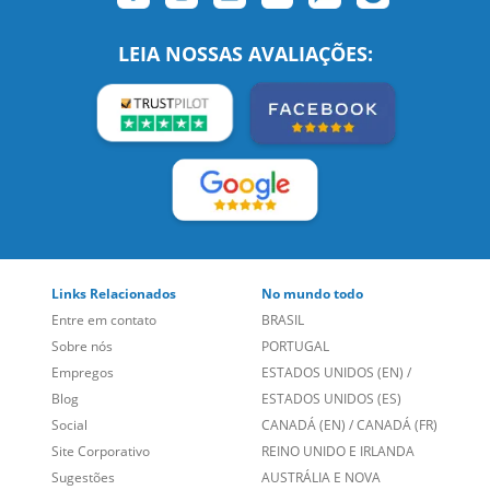
Links Relacionados
No mundo todo
Entre em contato
BRASIL
Sobre nós
PORTUGAL
Empregos
ESTADOS UNIDOS (EN)
/
Blog
ESTADOS UNIDOS (ES)
Social
CANADÁ (EN)
/
CANADÁ (FR)
Site Corporativo
REINO UNIDO E IRLANDA
Sugestões
AUSTRÁLIA E NOVA
Folheto dos Cursos de
ZELÂNDIA
Idiomas
ALEMANHA
Mapa do site
ESPANHA
Política de Privacidade
FRANCIA
Fale Conosco
+55 15 3500 8175