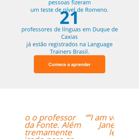
pessoas fizeram
21
um teste de nível de Romeno.
professores de línguas em Duque de
Caxias
já estão registrados na Language
Trainers Brasil.
Comece a aprender
“”I am very happy with
Jane, I love our
lessons.””