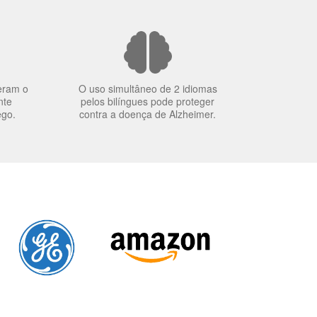
eram o
O uso simultâneo de 2 idiomas
nte
pelos bilíngues pode proteger
ego.
contra a doença de Alzheimer.