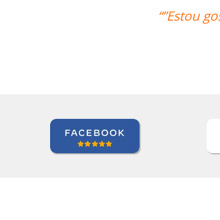
ando muito das aulas, deveria ter feit
Andréia van Halst
Curso de Holandês em Curitiba