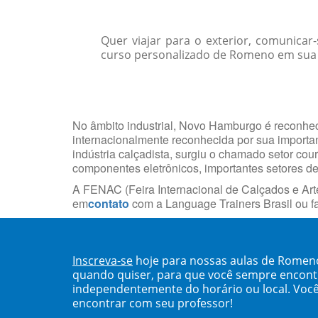
Quer viajar para o exterior, comunica
curso personalizado de Romeno em sua c
No âmbito industrial, Novo Hamburgo é reconheci
internacionalmente reconhecida por sua import
indústria calçadista, surgiu o chamado setor cou
componentes eletrônicos, importantes setores d
A FENAC (Feira Internacional de Calçados e Arte
em
contato
com a Language Trainers Brasil ou 
Inscreva-se
hoje para nossas aulas de Rome
quando quiser, para que você sempre encont
independentemente do horário ou local. Você
encontrar com seu professor!