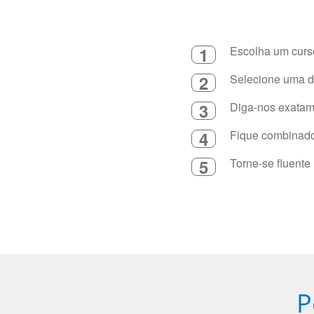
1
Escolha um curso
2
Selecione uma du
3
Diga-nos exatame
4
Fique combinado 
5
Torne-se fluente
P