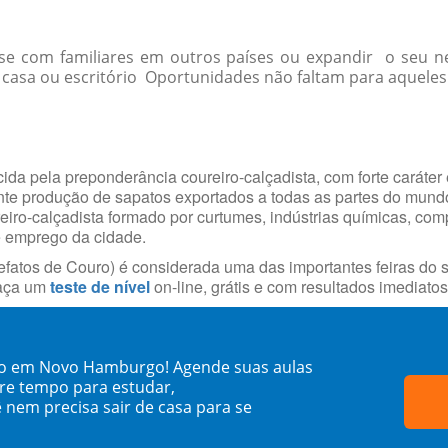
r-se com familiares em outros países ou expandir o seu
asa ou escritório Oportunidades não faltam para aqueles 
da pela preponderância coureiro-calçadista, com forte caráter 
ante produção de sapatos exportados a todas as partes do mun
reiro-calçadista formado por curtumes, indústrias químicas, com
e emprego da cidade.
fatos de Couro) é considerada uma das importantes feiras do s
faça um
teste de nível
on-line, grátis e com resultados imediatos
no em Novo Hamburgo! Agende suas aulas
re tempo para estudar,
 nem precisa sair de casa para se