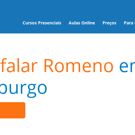
Cursos Presenciais
Aulas Online
Preços
Para
 falar Romeno
e
burgo